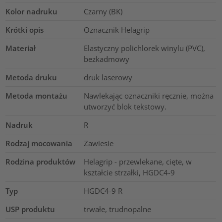
Kolor nadruku
Czarny (BK)
Krótki opis
Oznacznik Helagrip
Materiał
Elastyczny polichlorek winylu (PVC),
bezkadmowy
Metoda druku
druk laserowy
Metoda montażu
Nawlekając oznaczniki ręcznie, można
utworzyć blok tekstowy.
Nadruk
R
Rodzaj mocowania
Zawiesie
Rodzina produktów
Helagrip - przewlekane, cięte, w
kształcie strzałki, HGDC4-9
Typ
HGDC4-9 R
USP produktu
trwałe, trudnopalne