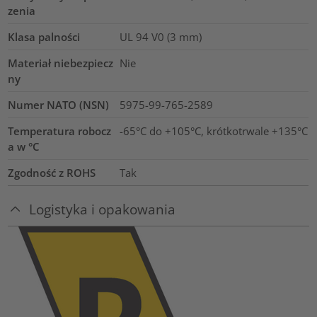
zenia
Klasa palności
UL 94 V0 (3 mm)
Materiał niebezpiecz
Nie
ny
Numer NATO (NSN)
5975-99-765-2589
Temperatura robocz
-65°C do +105°C, krótkotrwale +135°C
a w °C
Zgodność z ROHS
Tak
Logistyka i opakowania