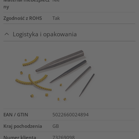
ny
Zgodność z ROHS
Tak
Logistyka i opakowania
EAN / GTIN
5022660024894
Kraj pochodzenia
GB
Numer klienta
73269098