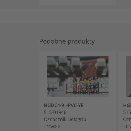
Podobne produkty
HGDC4-9 .-PVC-YE
HGD
515-01946
515
Oznacznik Helagrip
Ozn
- trwałe
- t