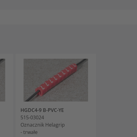
HGDC4-9 B-PVC-YE
HGDC4-9 C-PV
515-03024
515-03034
Oznacznik Helagrip
Oznacznik Hel
- trwałe
- trwałe