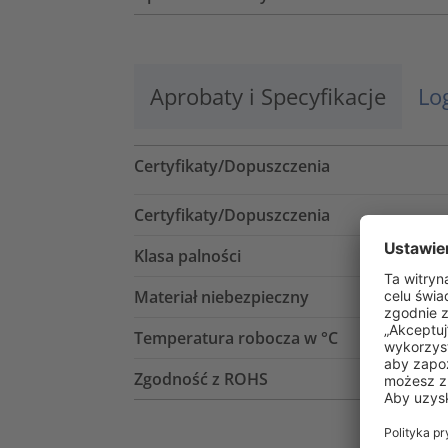
Aprobaty i Specyfikacje
Lo
Certyfikaty/Dopuszczenia
Certyfikaty/Dopuszczenia
Klasa palności
Materiał niebezpieczny
Temperatura robocza w °C
Zgodność z ROHS