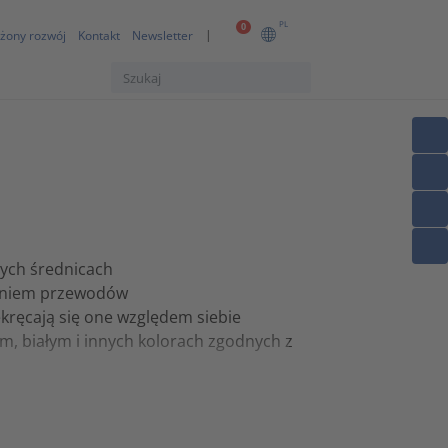
PL
0
żony rozwój
Kontakt
Newsletter
nych średnicach
zeniem przewodów
ekręcają się one względem siebie
m, białym i innych kolorach zgodnych z