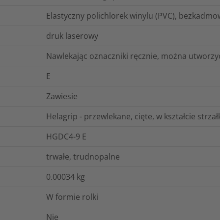
Elastyczny polichlorek winylu (PVC), bezkadmo
druk laserowy
Nawlekając oznaczniki ręcznie, można utworzyć
E
Zawiesie
Helagrip - przewlekane, cięte, w kształcie strza
HGDC4-9 E
trwałe, trudnopalne
0.00034
kg
W formie rolki
Nie