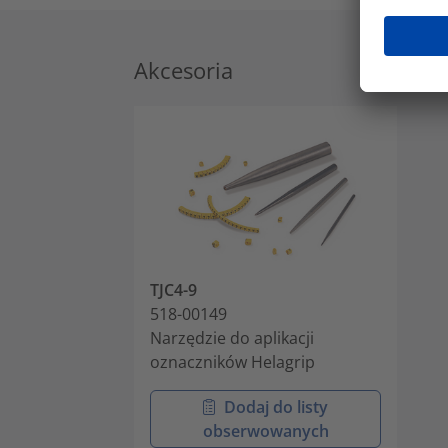
Akcesoria
TJC4-9
518-00149
Narzędzie do aplikacji
oznaczników Helagrip
Dodaj do listy
obserwowanych