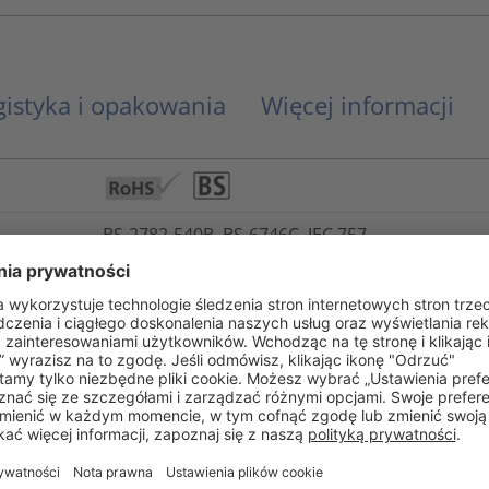
gistyka i opakowania
Więcej informacji
BS-2782-540B, BS-6746C, IEC 757
UL 94 V0 (3 mm)
Nie
-65°C do +105°C, krótkotrwale +135°C
Tak