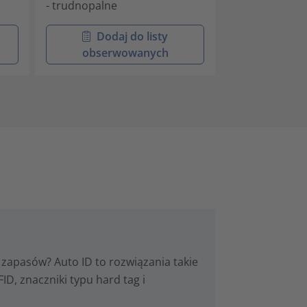
- trudnopalne
- trudnopalne
Dodaj do listy
Doda
obserwowanych
obser
zapasów? Auto ID to rozwiązania takie
ID, znaczniki typu hard tag i