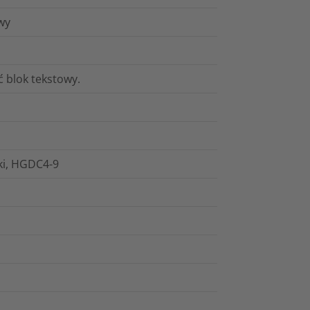
wy
 blok tekstowy.
łki, HGDC4-9