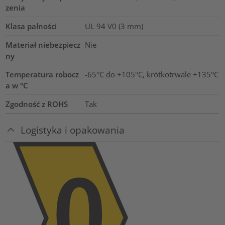
zenia
Klasa palności
UL 94 V0 (3 mm)
Materiał niebezpiecz
Nie
ny
Temperatura robocz
-65°C do +105°C, krótkotrwale +135°C
a w °C
Zgodność z ROHS
Tak
Logistyka i opakowania