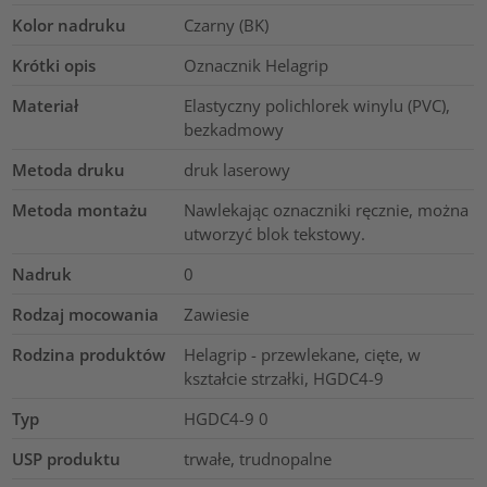
Kolor nadruku
Czarny (BK)
Krótki opis
Oznacznik Helagrip
Materiał
Elastyczny polichlorek winylu (PVC),
bezkadmowy
Metoda druku
druk laserowy
Metoda montażu
Nawlekając oznaczniki ręcznie, można
utworzyć blok tekstowy.
Nadruk
0
Rodzaj mocowania
Zawiesie
Rodzina produktów
Helagrip - przewlekane, cięte, w
kształcie strzałki, HGDC4-9
Typ
HGDC4-9 0
USP produktu
trwałe, trudnopalne