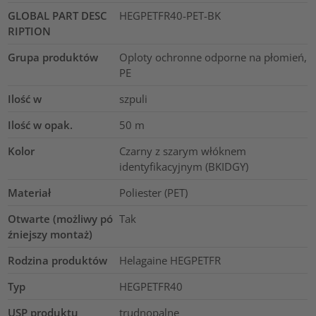
GLOBAL PART DESC
HEGPETFR40-PET-BK
RIPTION
Grupa produktów
Oploty ochronne odporne na płomień,
PE
Ilość w
szpuli
Ilość w opak.
50
m
Kolor
Czarny z szarym włóknem
identyfikacyjnym (BKIDGY)
Materiał
Poliester (PET)
Otwarte (możliwy pó
Tak
źniejszy montaż)
Rodzina produktów
Helagaine HEGPETFR
Typ
HEGPETFR40
USP produktu
trudnopalne