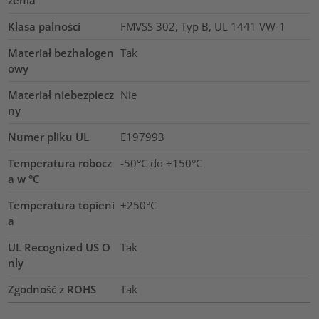
Klasa palności
FMVSS 302, Typ B, UL 1441 VW-1
Materiał bezhalogen
Tak
owy
Materiał niebezpiecz
Nie
ny
Numer pliku UL
E197993
Temperatura robocz
-50°C do +150°C
a w °C
Temperatura topieni
+250°C
a
UL Recognized US O
Tak
nly
Zgodność z ROHS
Tak