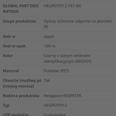
GLOBAL PART DESC
HEGPETFR12-PET-BK
RIPTION
Grupa produktów
Oploty ochronne odporne na płomień,
PE
Ilość w
szpuli
Ilość w opak.
100
m
Kolor
Czarny z szarym włóknem
identyfikacyjnym (BKIDGY)
Materiał
Poliester (PET)
Otwarte (możliwy pó
Tak
źniejszy montaż)
Rodzina produktów
Helagaine HEGPETFR
Typ
HEGPETFR12
USP produktu
trudnopalne