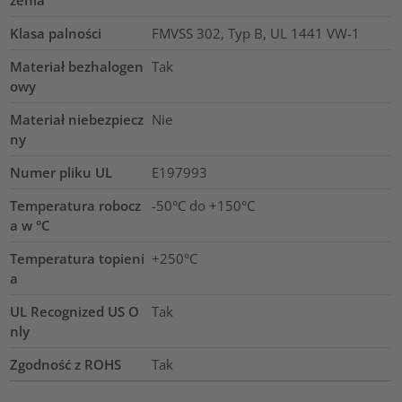
Klasa palności
FMVSS 302, Typ B, UL 1441 VW-1
Materiał bezhalogen
Tak
owy
Materiał niebezpiecz
Nie
ny
Numer pliku UL
E197993
Temperatura robocz
-50°C do +150°C
a w °C
Temperatura topieni
+250°C
a
UL Recognized US O
Tak
nly
Zgodność z ROHS
Tak