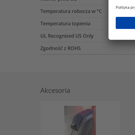
Temperatura robocza w °C
Temperatura topienia
UL Recognized US Only
Zgodność z ROHS
Akcesoria