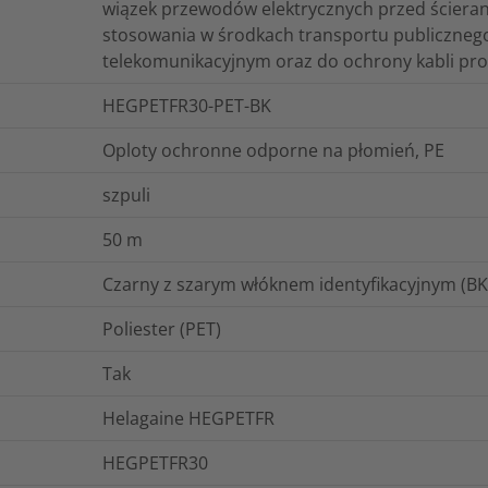
wiązek przewodów elektrycznych przed ścieran
stosowania w środkach transportu publicznego
telekomunikacyjnym oraz do ochrony kabli pr
HEGPETFR30-PET-BK
Oploty ochronne odporne na płomień, PE
szpuli
50
m
Czarny z szarym włóknem identyfikacyjnym (B
Poliester (PET)
Tak
Helagaine HEGPETFR
HEGPETFR30