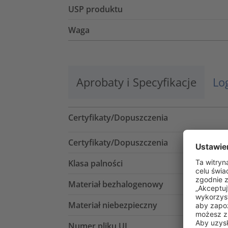
USP produktu
Waga
Aprobaty i Specyfikacje
Lo
Certyfikaty/Dopuszczenia
Certyfikaty/Dopuszczenia
Klasa palności
Materiał bezhalogenowy
Materiał niebezpieczny
Numer pliku UL