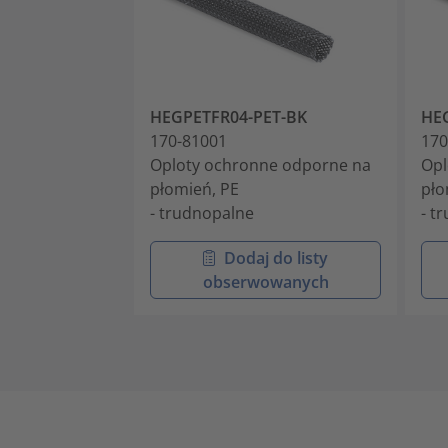
HEGPETFR04-PET-BK
HE
170-81001
170
Oploty ochronne odporne na
Opl
płomień, PE
pło
- trudnopalne
- t
Dodaj do listy
obserwowanych