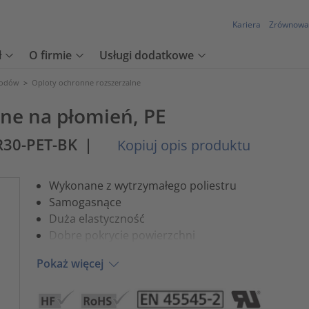
Kariera
Zrównowa
ł
O firmie
Usługi dodatkowe
wodów
>
Oploty ochronne rozszerzalne
ne na płomień, PE
R30-PET-BK
|
Kopiuj opis produktu
Wykonane z wytrzymałego poliestru
Samogasnące
Duża elastyczność
Dobre pokrycie powierzchni
Pokaż więcej