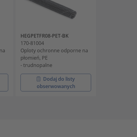
HEGPETFR08-PET-BK
HEGPETFR10-
170-81004
170-81005
na
Oploty ochronne odporne na
Oploty ochro
płomień, PE
płomień, PE
- trudnopalne
- trudnopalne
Dodaj do listy
Doda
obserwowanych
obser