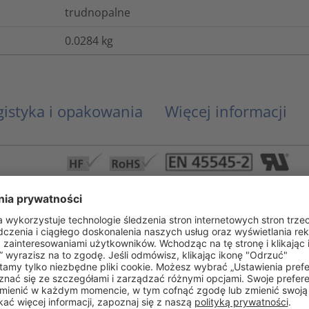
trudnopalne
0.0284
kg
gistyka i opakowania
Więcej informacji
EN 45545-2
FMVSS 302, Typ B, UL 1441 VW-1
Tak
Nie
E197993