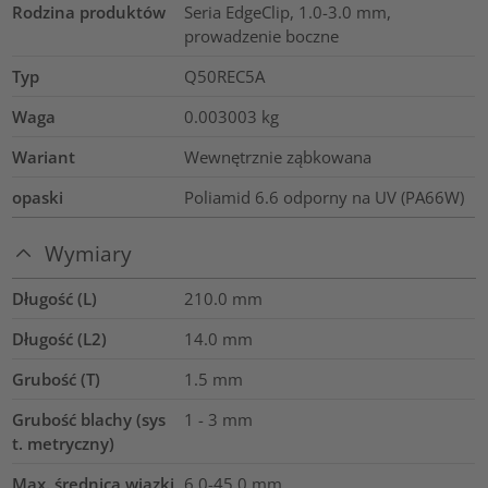
Rodzina produktów
Seria EdgeClip, 1.0-3.0 mm,
prowadzenie boczne
Typ
Q50REC5A
Waga
0.003003
kg
Wariant
Wewnętrznie ząbkowana
opaski
Poliamid 6.6 odporny na UV (PA66W)
Wymiary
Długość (L)
210.0
mm
Długość (L2)
14.0
mm
Grubość (T)
1.5
mm
Grubość blachy (sys
1 - 3 mm
t. metryczny)
Max. średnica wiązki
6.0-45.0
mm