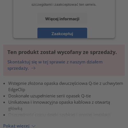
szczegółami i zaakceptować ten serwis.
Więcej informacji
Zaakceptuj
powered by
Usercentrics Consent Management Platform
Ten produkt został wycofany ze sprzedaży.
Skontaktuj się w tej sprawie z naszym działem
sprzedaży.
Wstępnie złożona opaska dwuczęściowa Q-tie z uchwytem
EdgeClip
Doskonałe uzupełnienie serii opasek Q-tie
Unikatowa i innowacyjna opaska kablowa z otwartą
główką
Oszczędność czasu dzięki szybkiej i prostej instalacji
Pokaż więcej