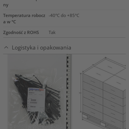
ny
Temperatura robocz
-40°C do +85°C
a w °C
Zgodność z ROHS
Tak
Logistyka i opakowania