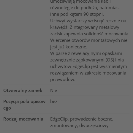
umożliwiają mocowanie kabli
równolegle do podłoża, natomiast
inne pod kątem 90 stopni.
Uchwyt wystarczy wcisnąć ręcznie na
krawędź. Zintegrowany metalowy
zacisk zapewnia solidność mocowania.
Wiercenie otworów montażowych nie
jest już konieczne.
W parze z rewelacyjnymi opaskami
zewnętrznie ząbkowanymi (OS) linia
uchwytów EdgeClip jest wyśmienitym
rozwiązaniem w zakresie mocowania
przewodów.
Otwieralny zamek
Nie
Pozycja pola opisow
bez
ego
Rodzaj mocowania
EdgeClip, prowadzenie boczne,
zmontowany, dwuczęściowy