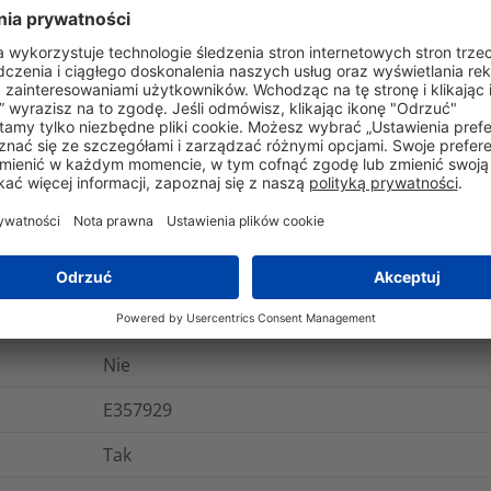
gistyka i opakowania
Więcej informacji
Tak
Tak
ANSI/UL 1565, ANSI/UL 62275, CSA -C22.2 no. 18
UL 94 V0
Tak
Nie
E357929
Tak