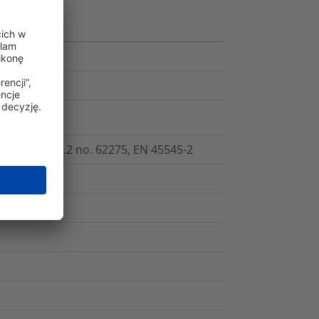
.5, CSA -C22.2 no. 62275, EN 45545-2