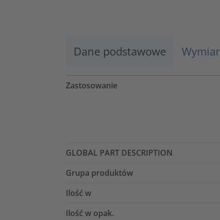
Więcej informacji
Zaakceptuj
Dane podstawowe
Wymiar
powered by
Usercentrics Consent
Management Platform
Zastosowanie
GLOBAL PART DESCRIPTION
Grupa produktów
Ilość w
Ilość w opak.