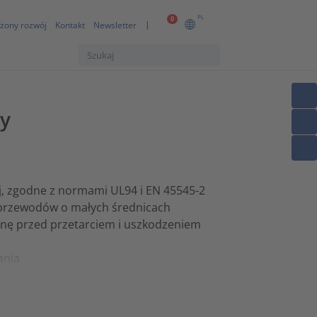
PL
0
żony rozwój
Kontakt
Newsletter
ry
, zgodne z normami UL94 i EN 45545-2
przewodów o małych średnicach
onę przed przetarciem i uszkodzeniem
ania