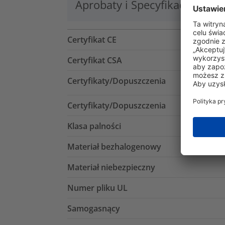
Aprobaty i Specyfikacje
Lo
Certyfikat CE
Certyfikat CSA
Certyfikaty/Dopuszczenia
Certyfikaty/Dopuszczenia
Klasa palności
Materiał bezhalogenowy
Materiał niebezpieczny
Numer pliku UL
Samogasnący