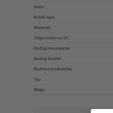
Kolor
Krótki opis
Materiał
Odporność na UV
Rodzaj mocowania
Rodzaj ścianki
Rodzina produktów
Typ
Waga