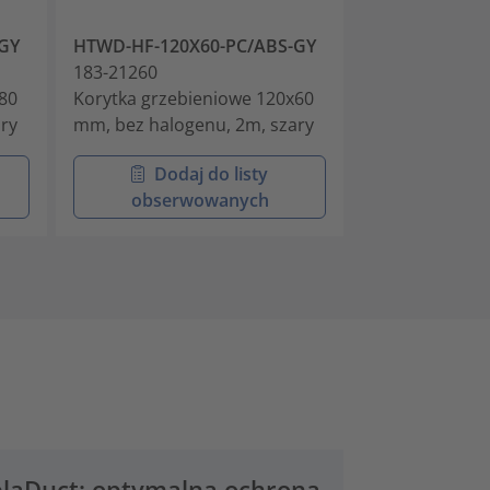
GY
HTWD-HF-120X60-PC/ABS-GY
HTWD-HF-120
183-21260
183-21280
80
Korytka grzebieniowe 120x60
Korytka grzeb
ry
mm, bez halogenu, 2m, szary
mm, bez halog
Dodaj do listy
Doda
obserwowanych
obser
elaDuct: optymalna ochrona