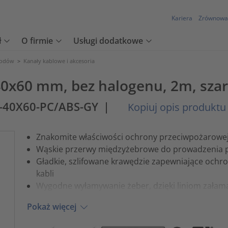
Kariera
Zrównowa
ł
O firmie
Usługi dodatkowe
wodów
>
Kanały kablowe i akcesoria
40x60 mm, bez halogenu, 2m, sza
-40X60-PC/ABS-GY
|
Kopiuj opis produktu
Znakomite właściwości ochrony przeciwpożarowej
Wąskie przerwy międzyżebrowe do prowadzenia 
Gładkie, szlifowane krawędzie zapewniające ochr
kabli
Wygodne wyłamywanie żeber, dzięki liniom załam
Pokaż więcej