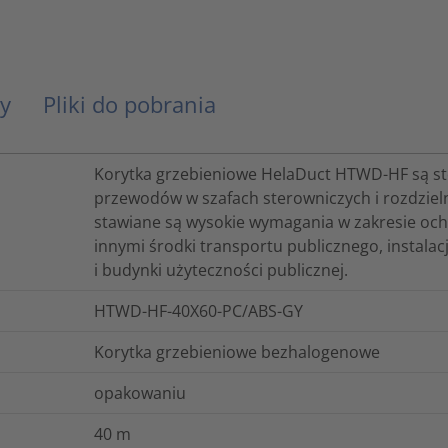
y
Pliki do pobrania
Korytka grzebieniowe HelaDuct HTWD-HF są s
przewodów w szafach sterowniczych i rozdzieln
stawiane są wysokie wymagania w zakresie och
innymi środki transportu publicznego, instala
i budynki użyteczności publicznej.
HTWD-HF-40X60-PC/ABS-GY
Korytka grzebieniowe bezhalogenowe
opakowaniu
40
m