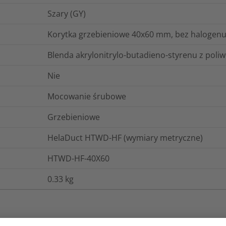
Szary (GY)
Korytka grzebieniowe 40x60 mm, bez halogenu
Blenda akrylonitrylo-butadieno-styrenu z poli
Nie
Mocowanie śrubowe
Grzebieniowe
HelaDuct HTWD-HF (wymiary metryczne)
HTWD-HF-40X60
0.33
kg