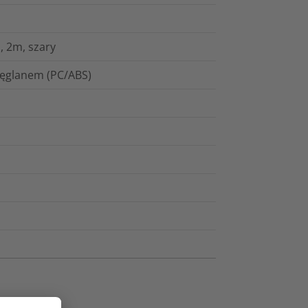
, 2m, szary
węglanem (PC/ABS)