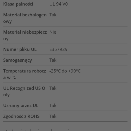
Klasa palności
UL 94 V0
Materiał bezhalogen
Tak
owy
Materiał niebezpiecz
Nie
ny
Numer pliku UL
E357929
Samogasnący
Tak
Temperatura robocz
-25°C do +90°C
a w °C
UL Recognized US O
Tak
nly
Uznany przez UL
Tak
Zgodność z ROHS
Tak