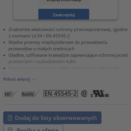
Zaakceptuj
powered by
Usercentrics Consent Management Platform
Znakomite właściwości ochrony przeciwpożarowej, zgodne
z normami UL94 i EN 45545-2
Wąskie przerwy międzyżebrowe do prowadzenia
przewodów o małych średnicach
Gładkie, szlifowane krawędzie zapewniające ochronę przed
przetarciem i uszkodzeniem kabli
Wygodne wyłamywanie żeber, dzięki liniom załamania
Pokaż więcej
Dodaj do listy obserwowanych
Prośba o ofertę