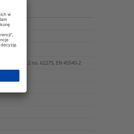
.5, CSA -C22.2 no. 62275, EN 45545-2