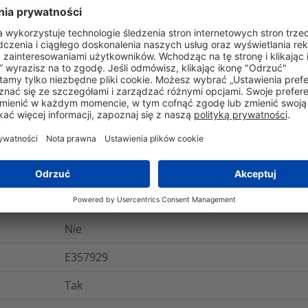
gistyka i opakowania
Więcej informacji
Nie
Tak
ANSI/UL 1565, ANSI/UL 62275, CSA -C22.2 no. 18
UL 94 V0
Tak
Nie
E357929
Tak