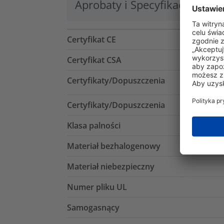
Aprobaty i Specyfikacje
Lo
Certyfikat CE
Certyfikat CSA
Certyfikaty/Dopuszczenia
Certyfikaty/Dopuszczenia
Klasa palności
Materiał bezhalogenowy
Materiał niebezpieczny
Numer pliku UL
Samogasnący