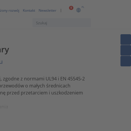
PL
0
żony rozwój
Kontakt
Newsletter
ary
u
, zgodne z normami UL94 i EN 45545-2
przewodów o małych średnicach
onę przed przetarciem i uszkodzeniem
ania