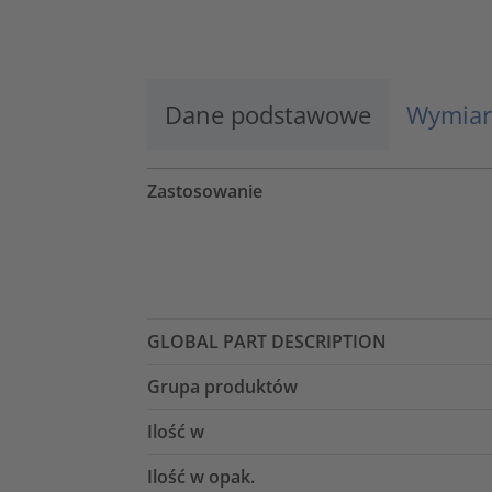
Więcej informacji
Zaakceptuj
Dane podstawowe
Wymiar
powered by
Usercentrics Consent
Management Platform
Zastosowanie
GLOBAL PART DESCRIPTION
Grupa produktów
Ilość w
Ilość w opak.