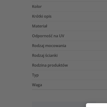
Kolor
Krótki opis
Materiał
Odporność na UV
Rodzaj mocowania
Rodzaj ścianki
Rodzina produktów
Typ
Waga