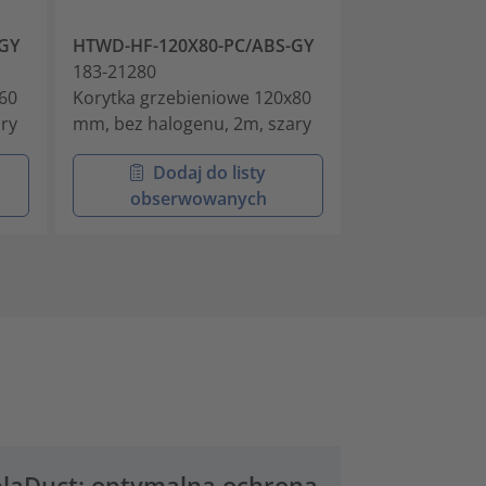
GY
HTWD-HF-120X80-PC/ABS-GY
HTWD-HF-100
183-21280
183-22040
60
Korytka grzebieniowe 120x80
Korytka grzeb
ry
mm, bez halogenu, 2m, szary
mm, bez halog
Dodaj do listy
Doda
obserwowanych
obser
elaDuct: optymalna ochrona