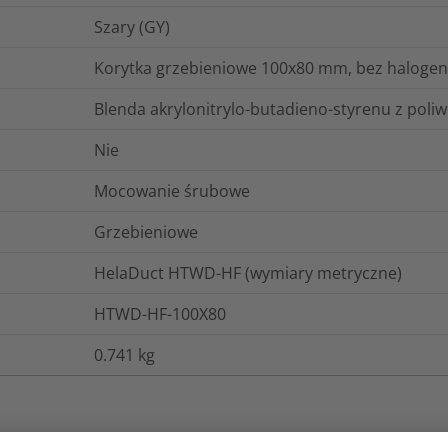
Szary (GY)
Korytka grzebieniowe 100x80 mm, bez halogen
Blenda akrylonitrylo-butadieno-styrenu z poli
Nie
Mocowanie śrubowe
Grzebieniowe
HelaDuct HTWD-HF (wymiary metryczne)
HTWD-HF-100X80
0.741
kg