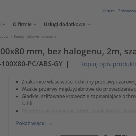
Kariera
Zrównowa
ł
O firmie
Usługi dodatkowe
wodów
>
Kanały kablowe i akcesoria
100x80 mm, bez halogenu, 2m, sz
-100X80-PC/ABS-GY
|
Kopiuj opis produkt
Znakomite właściwości ochrony przeciwpożarowej
Wąskie przerwy międzyżebrowe do prowadzenia 
Gładkie, szlifowane krawędzie zapewniające ochr
kabli
Wygodne wyłamywanie żeber, dzięki liniom załam
Pokaż więcej