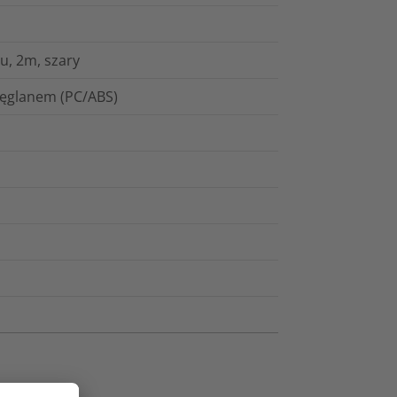
u, 2m, szary
węglanem (PC/ABS)