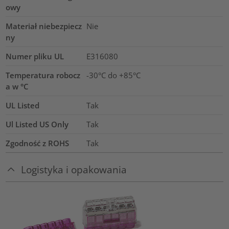
owy
Materiał niebezpiecz
Nie
ny
Numer pliku UL
E316080
Temperatura robocz
-30°C do +85°C
a w °C
UL Listed
Tak
Ul Listed US Only
Tak
Zgodność z ROHS
Tak
Logistyka i opakowania