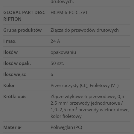
drutowych.
GLOBAL PART DESC
HCPM-6-PC-CL/VT
RIPTION
Grupa produktów
Złącza do przewodów drutowych
I max.
24
A
Ilość w
opakowaniu
Ilość w opak.
50
szt.
Ilość wejść
6
Kolor
Przezroczysty (CL), Fioletowy (VT)
Krótki opis
Złącze wtykowe 6-przewodowe, 0,5–
2,5 mm² przewody jednodrutowe /
1,0–2,5 mm² przewody wielodrutowe,
kolor fioletowy
Materiał
Poliwęglan (PC)