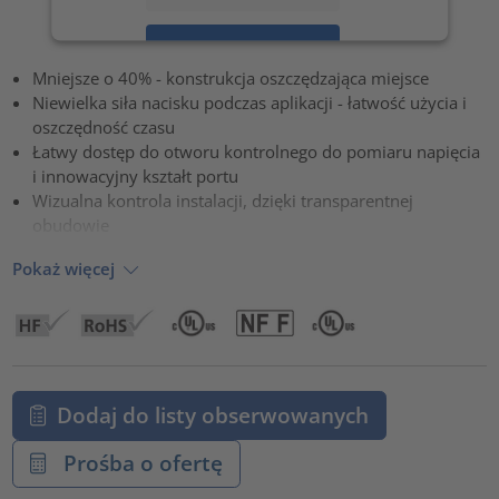
Zaakceptuj
Mniejsze o 40% - konstrukcja oszczędzająca miejsce
powered by
Usercentrics Consent Management Platform
Niewielka siła nacisku podczas aplikacji - łatwość użycia i
oszczędność czasu
Łatwy dostęp do otworu kontrolnego do pomiaru napięcia
i innowacyjny kształt portu
Wizualna kontrola instalacji, dzięki transparentnej
obudowie
Pokaż więcej
Dodaj do listy obserwowanych
Prośba o ofertę