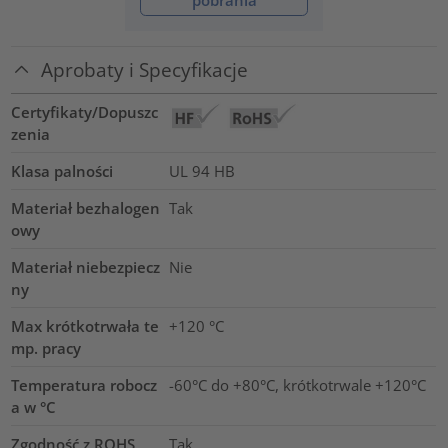
pobrania
Aprobaty i Specyfikacje
Certyfikaty/Dopuszc
zenia
Klasa palności
UL 94 HB
Materiał bezhalogen
Tak
owy
Materiał niebezpiecz
Nie
ny
Max krótkotrwała te
+120
°C
mp. pracy
Temperatura robocz
-60°C do +80°C, krótkotrwale +120°C
a w °C
Zgodność z ROHS
Tak