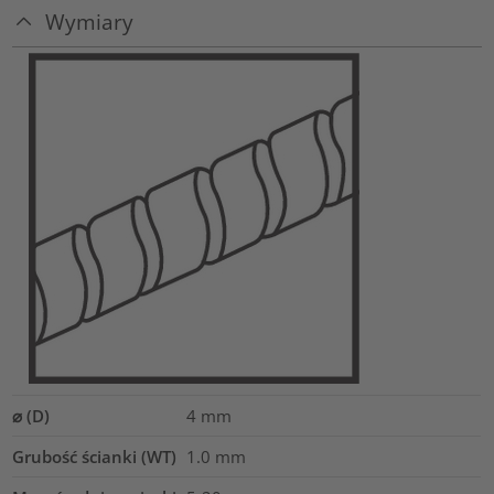
Wymiary
⌀ (D)
4
mm
Grubość ścianki (WT)
1.0
mm