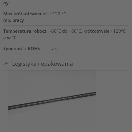
ny
Max krótkotrwała te
+120
°C
mp. pracy
Temperatura robocz
-60°C do +80°C, krótkotrwale +120°C
a w °C
Zgodność z ROHS
Tak
Logistyka i opakowania