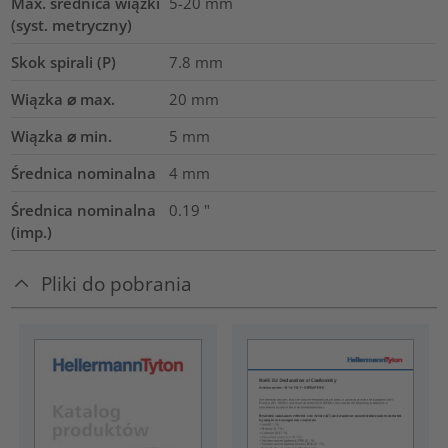
Max. średnica wiązki
5-20
mm
(syst. metryczny)
Skok spirali (P)
7.8
mm
Wiązka ⌀ max.
20
mm
Wiązka ⌀ min.
5
mm
Średnica nominalna
4
mm
Średnica nominalna
0.19
"
(imp.)
Pliki do pobrania