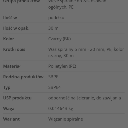
Grupa produktów
Węże spiralne do zastosowań
ogólnych, PE
Ilość w
pudełku
Ilość w opak.
30
m
Kolor
Czarny (BK)
Krótki opis
Wąż spiralny 5 mm - 20 mm, PE, kolor
czarny, 30 m
Materiał
Polietylen (PE)
Rodzina produktów
SBPE
Typ
SBPE4
USP produktu
odporność na ścieranie, do zawijania
Waga
0.014643
kg
Wariant
Wiązanie spiralne