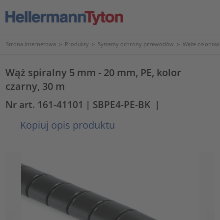
Strona internetowa
>
Produkty
>
Systemy ochrony przewodów
>
Węże osłonowe
Wąż spiralny 5 mm - 20 mm, PE, kolor
czarny, 30 m
Nr art. 161-41101
| SBPE4-PE-BK
|
Kopiuj opis produktu