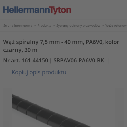
Strona internetowa
>
Produkty
>
Systemy ochrony przewodów
>
Węże osłonowe
Wąż spiralny 7,5 mm - 40 mm, PA6V0, kolor
czarny, 30 m
Nr art. 161-44150
| SBPAV06-PA6V0-BK
|
Kopiuj opis produktu