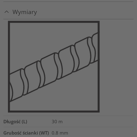
Wymiary
Długość (L)
30
m
Grubość ścianki (WT)
0.8
mm