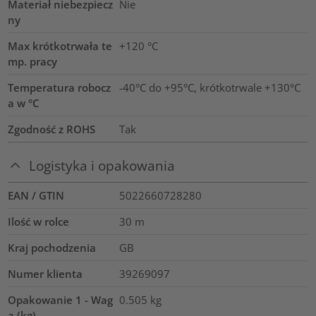
Materiał niebezpiecz
Nie
ny
Max krótkotrwała te
+120
°C
mp. pracy
Temperatura robocz
-40°C do +95°C, krótkotrwale +130°C
a w °C
Zgodność z ROHS
Tak
Logistyka i opakowania
EAN / GTIN
5022660728280
Ilość w rolce
30
m
Kraj pochodzenia
GB
Numer klienta
39269097
Opakowanie 1 - Wag
0.505
kg
a (kg)