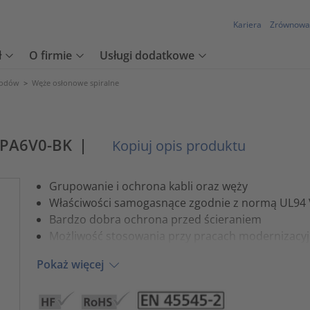
Kariera
Zrównowa
ł
O firmie
Usługi dodatkowe
wodów
>
Węże osłonowe spiralne
-PA6V0-BK
|
Kopiuj opis produktu
Grupowanie i ochrona kabli oraz węży
Właściwości samogasnące zgodnie z normą UL94 
Bardzo dobra ochrona przed ścieraniem
Możliwość stosowania przy pracach modernizacy
Pokaż więcej