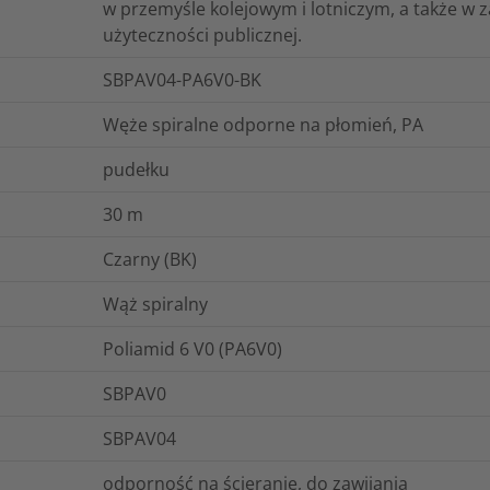
w przemyśle kolejowym i lotniczym, a także w
użyteczności publicznej.
SBPAV04-PA6V0-BK
Węże spiralne odporne na płomień, PA
pudełku
30
m
Czarny (BK)
Wąż spiralny
Poliamid 6 V0 (PA6V0)
SBPAV0
SBPAV04
odporność na ścieranie, do zawijania