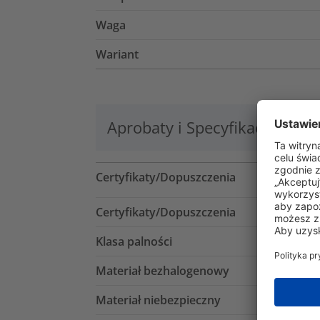
Waga
Wariant
Aprobaty i Specyfikacje
Lo
Certyfikaty/Dopuszczenia
Certyfikaty/Dopuszczenia
Klasa palności
Materiał bezhalogenowy
Materiał niebezpieczny