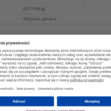
0.011994
kg
Wiązanie spiralne
gistyka i opakowania
Więcej informacji
EN 45545-2
UL 94 V0
Tak
Nie