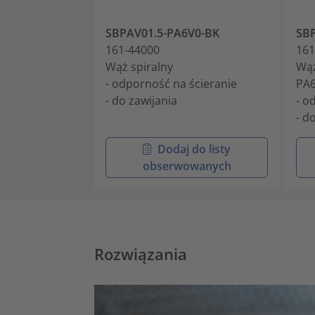
SBPAV01.5-PA6V0-BK
SB
161-44000
161
Wąż spiralny
Wąż
- odporność na ścieranie
PA6
- do zawijania
- o
- d
Dodaj do listy
obserwowanych
Rozwiązania