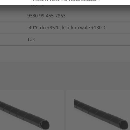
+130
°C
9330-99-455-7863
-40°C do +95°C, krótkotrwale +130°C
Tak