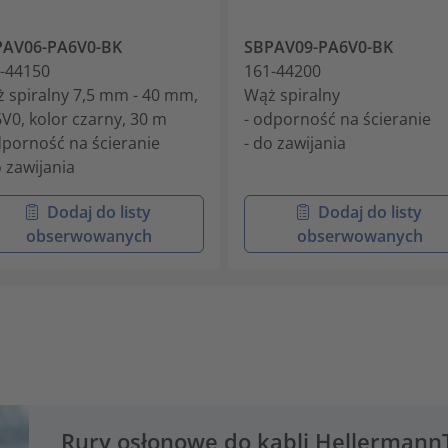
PAV06-PA6V0-BK
SBPAV09-PA6V0-BK
-44150
161-44200
 spiralny 7,5 mm - 40 mm,
Wąż spiralny
V0, kolor czarny, 30 m
- odporność na ścieranie
dporność na ścieranie
- do zawijania
o zawijania
Dodaj do listy
Dodaj do listy
obserwowanych
obserwowanych
Rury osłonowe do kabli Hellermann