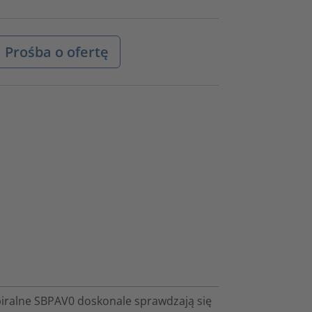
Prośba o ofertę
piralne SBPAV0 doskonale sprawdzają się