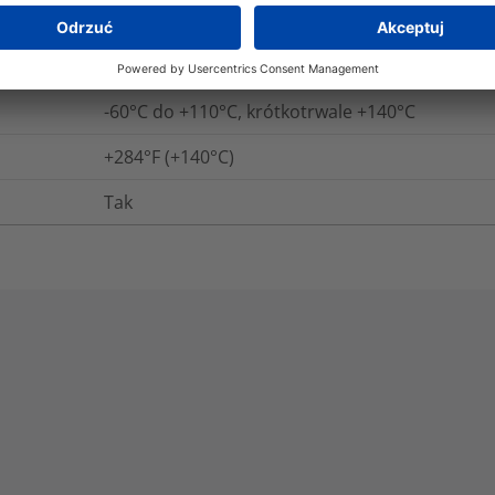
Nie
+140
°C
-60°C do +110°C, krótkotrwale +140°C
+284°F (+140°C)
Tak