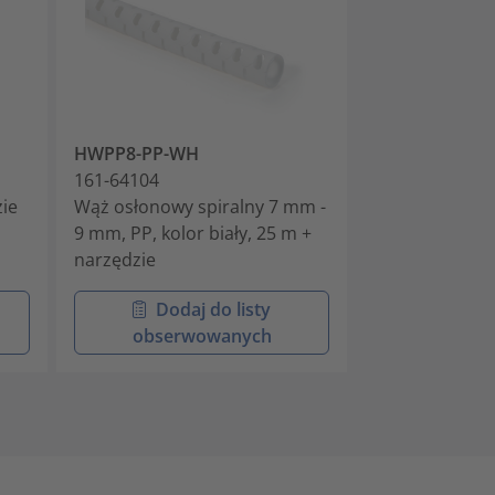
HWPP8-PP-WH
HWPP16-PP-B
161-64104
161-64201
ie
Wąż osłonowy spiralny 7 mm -
Wąż osłonowy 
9 mm, PP, kolor biały, 25 m +
- 16 mm, PP, k
narzędzie
m + narzędzie
Dodaj do listy
Doda
obserwowanych
obser