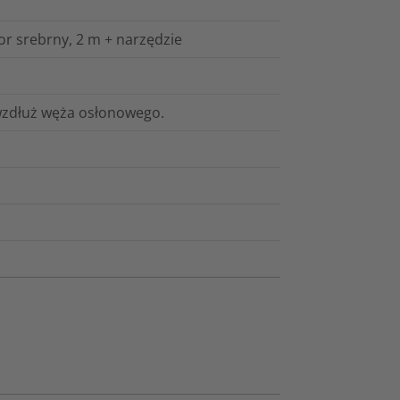
r srebrny, 2 m + narzędzie
 wzdłuż węża osłonowego.