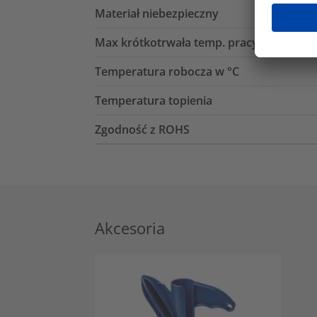
Materiał niebezpieczny
Max krótkotrwała temp. pracy
Temperatura robocza w °C
Temperatura topienia
Zgodność z ROHS
Akcesoria