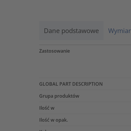
Więcej informacji
Zaakceptuj
Dane podstawowe
Wymiar
powered by
Usercentrics Consent
Management Platform
Zastosowanie
GLOBAL PART DESCRIPTION
Grupa produktów
Ilość w
Ilość w opak.