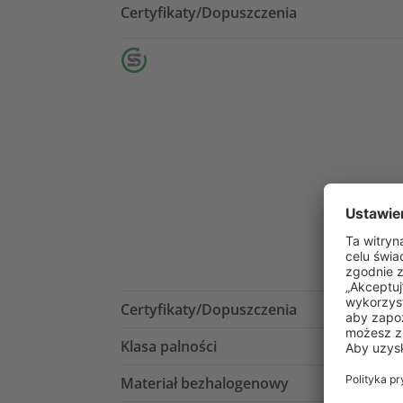
Certyfikaty/Dopuszczenia
Certyfikaty/Dopuszczenia
Klasa palności
Materiał bezhalogenowy