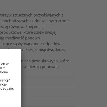
tworzyw sztucznych pozyskiwanych z
h, pochodzących z odnawialnych źródeł
ższej równoważnej emisji.
roduktowe, które dzięki swojej
erają możliwość ponown
, które są wytwarzane z odpadów
erwotnych o niższej emisji dwutlenku
na rozwiązaniach produktowych, które
ają trwałość i wspierają ponowne