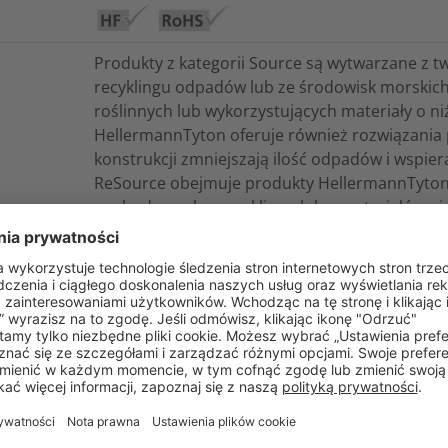
Produkty z kategorii Source są wytwarzane z 
recyklingu odpadów lub ze środowisk morskic
roślinnych lub wykorzystujących materiały o ni
HellermannTyton oferuje również rozwiązania p
konstrukcji zmniejszają ilość odpadów i wspi
ReSource obejmuje produkty HellermannTyton
pochodzących z recyklingu lub z materiałów pi
węgla.
Zrównoważone projektowanie koncentruje się 
świadomie zmniejszają ilość odpadów, zwiększ
wykorzystanie lub recykling.
ECE R-118-03 Abschnitt 6 / Annex 6
UL 94 HB
Tak