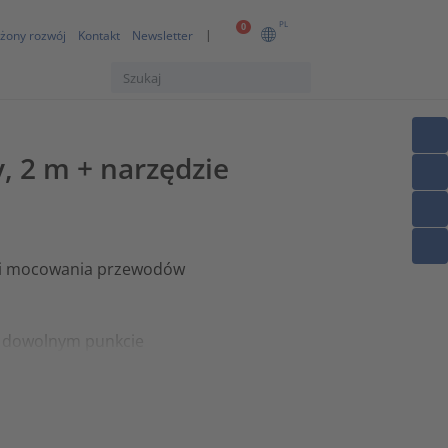
PL
0
żony rozwój
Kontakt
Newsletter
, 2 m + narzędzie
y i mocowania przewodów
 w dowolnym punkcie