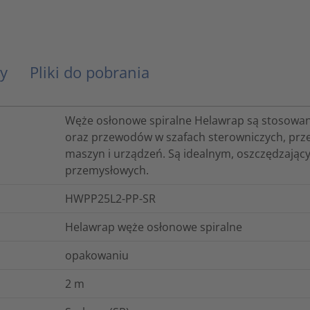
y
Pliki do pobrania
Węże osłonowe spiralne Helawrap są stosowan
oraz przewodów w szafach sterowniczych, prz
maszyn i urządzeń. Są idealnym, oszczędzają
przemysłowych.
HWPP25L2-PP-SR
Helawrap węże osłonowe spiralne
opakowaniu
2
m