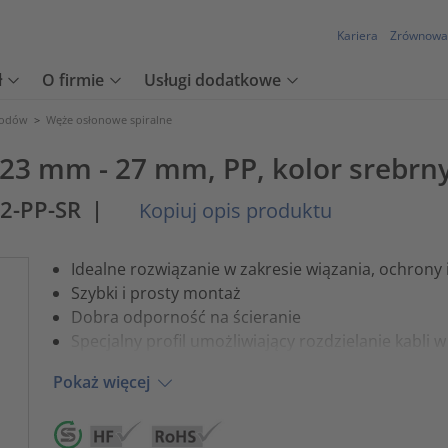
Kariera
Zrównowa
ł
O firmie
Usługi dodatkowe
wodów
>
Węże osłonowe spiralne
23 mm - 27 mm, PP, kolor srebrny
2-PP-SR
|
Kopiuj opis produktu
Idealne rozwiązanie w zakresie wiązania, ochron
Szybki i prosty montaż
Dobra odporność na ścieranie
Specjalny profil umożliwiający rozdzielanie kabli
Pokaż więcej