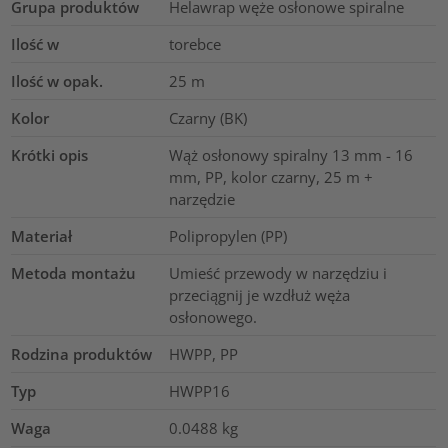
Grupa produktów
Helawrap węże osłonowe spiralne
Ilość w
torebce
Ilość w opak.
25
m
Kolor
Czarny (BK)
Krótki opis
Wąż osłonowy spiralny 13 mm - 16
mm, PP, kolor czarny, 25 m +
narzędzie
Materiał
Polipropylen (PP)
Metoda montażu
Umieść przewody w narzędziu i
przeciągnij je wzdłuż węża
osłonowego.
Rodzina produktów
HWPP, PP
Typ
HWPP16
Waga
0.0488
kg