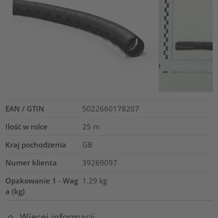
EAN / GTIN
5022660178207
Ilość w rolce
25
m
Kraj pochodzenia
GB
Numer klienta
39269097
Opakowanie 1 - Wag
1.29
kg
a (kg)
Więcej informacji