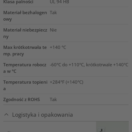
Klasa palności
UL 94 HB
Materiał bezhalogen
Tak
owy
Materiał niebezpiecz
Nie
ny
Max krótkotrwała te
+140
°C
mp. pracy
Temperatura robocz
-60°C do +110°C, krótkotrwale +140°C
a w °C
Temperatura topieni
+284°F (+140°C)
a
Zgodność z ROHS
Tak
Logistyka i opakowania