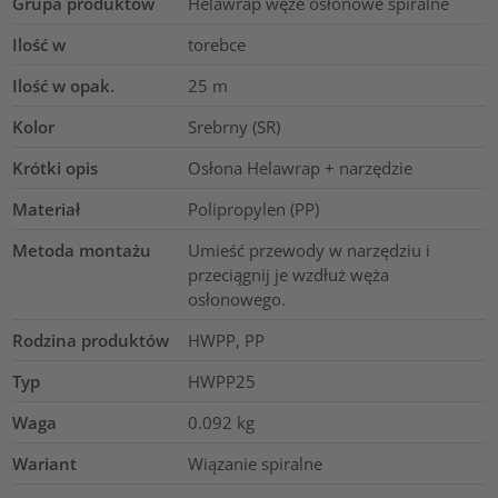
Grupa produktów
Helawrap węże osłonowe spiralne
Ilość w
torebce
Ilość w opak.
25
m
Kolor
Srebrny (SR)
Krótki opis
Osłona Helawrap + narzędzie
Materiał
Polipropylen (PP)
Metoda montażu
Umieść przewody w narzędziu i
przeciągnij je wzdłuż węża
osłonowego.
Rodzina produktów
HWPP, PP
Typ
HWPP25
Waga
0.092
kg
Wariant
Wiązanie spiralne