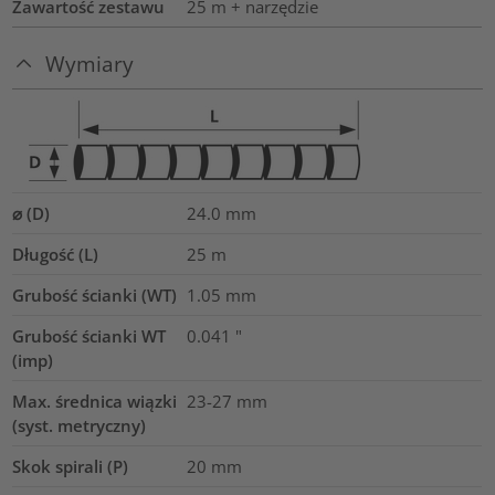
Zawartość zestawu
25 m + narzędzie
Wymiary
⌀ (D)
24.0
mm
Długość (L)
25
m
Grubość ścianki (WT)
1.05
mm
Grubość ścianki WT
0.041
"
(imp)
Max. średnica wiązki
23-27
mm
(syst. metryczny)
Skok spirali (P)
20
mm