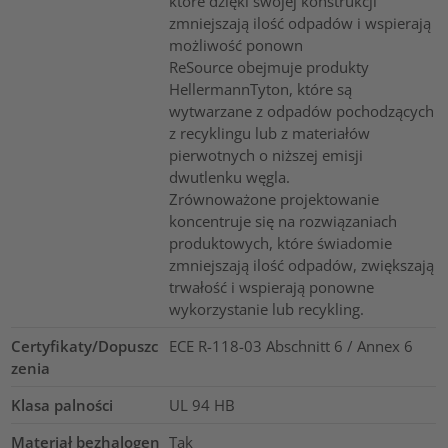
które dzięki swojej konstrukcji
zmniejszają ilość odpadów i wspierają
możliwość ponown
ReSource obejmuje produkty
HellermannTyton, które są
wytwarzane z odpadów pochodzących
z recyklingu lub z materiałów
pierwotnych o niższej emisji
dwutlenku węgla.
Zrównoważone projektowanie
koncentruje się na rozwiązaniach
produktowych, które świadomie
zmniejszają ilość odpadów, zwiększają
trwałość i wspierają ponowne
wykorzystanie lub recykling.
Certyfikaty/Dopuszc
ECE R-118-03 Abschnitt 6 / Annex 6
zenia
Klasa palności
UL 94 HB
Materiał bezhalogen
Tak