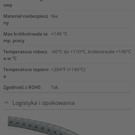
owy
Materiał niebezpiecz
Nie
ny
Max krótkotrwała te
+140
°C
mp. pracy
Temperatura robocz
-60°C do +110°C, krótkotrwale +140°C
a w °C
Temperatura topieni
+284°F (+140°C)
a
Zgodność z ROHS
Tak
Logistyka i opakowania