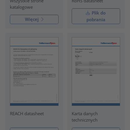
RoHS datasheet
Wszystkie strone
katalogowe
Plik do
Więcej
pobrania
REACH datasheet
Karta danych
technicznych