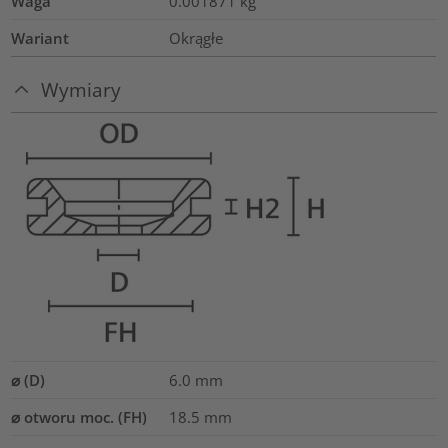
Waga
0.001871
kg
Wariant
Okrągłe
Wymiary
⌀ (D)
6.0
mm
⌀ otworu moc. (FH)
18.5 mm