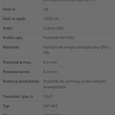
Ilość w
szt.
Ilość w opak.
1000
szt.
Kolor
Czarny (BK)
Krótki opis
Przelotki HV1402
Materiał
Polichlorek winylu uniepalniany (PVC-
FR)
Przewód ⌀ max.
9.0
mm
Przewód ⌀ min.
6.0
mm
Rodzina produktów
Przelotki do ochrony przed ostrymi
krawędziami
Twardość typu A
55±5
Typ
HV1402