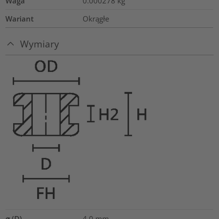
Waga
0.000278
kg
Wariant
Okrągłe
Wymiary
⌀ (D)
4.0
mm