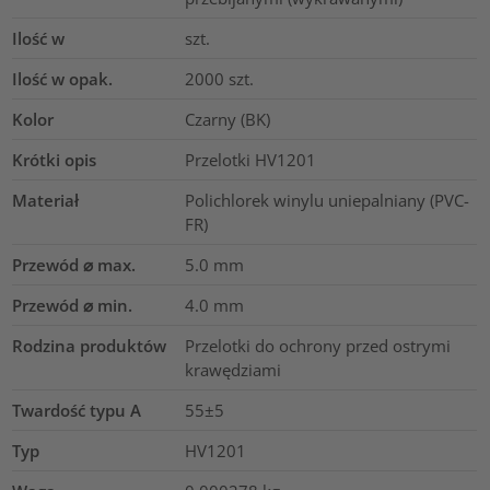
Ilość w
szt.
Ilość w opak.
2000
szt.
Kolor
Czarny (BK)
Krótki opis
Przelotki HV1201
Materiał
Polichlorek winylu uniepalniany (PVC-
FR)
Przewód ⌀ max.
5.0
mm
Przewód ⌀ min.
4.0
mm
Rodzina produktów
Przelotki do ochrony przed ostrymi
krawędziami
Twardość typu A
55±5
Typ
HV1201