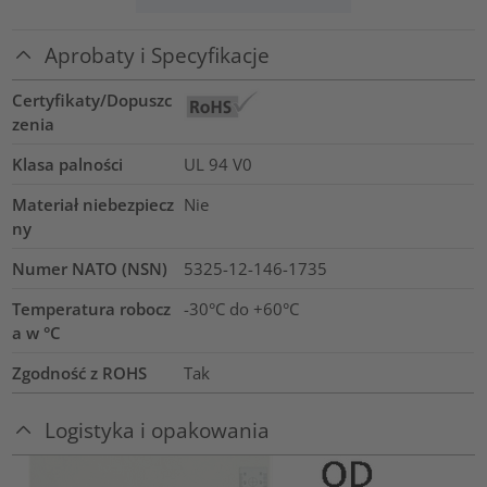
Aprobaty i Specyfikacje
Certyfikaty/Dopuszc
zenia
Klasa palności
UL 94 V0
Materiał niebezpiecz
Nie
ny
Numer NATO (NSN)
5325-12-146-1735
Temperatura robocz
-30°C do +60°C
a w °C
Zgodność z ROHS
Tak
Logistyka i opakowania