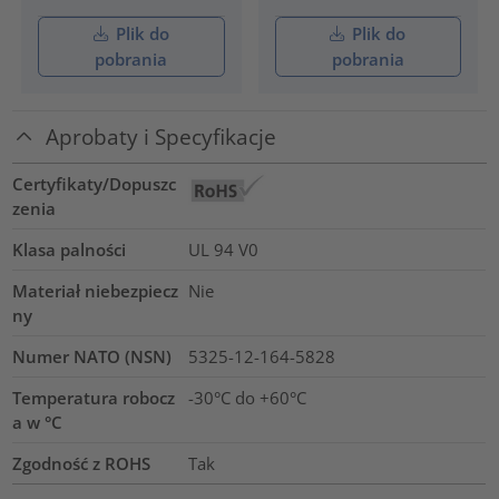
Plik do
Plik do
pobrania
pobrania
Aprobaty i Specyfikacje
Certyfikaty/Dopuszc
zenia
Klasa palności
UL 94 V0
Materiał niebezpiecz
Nie
ny
Numer NATO (NSN)
5325-12-164-5828
Temperatura robocz
-30°C do +60°C
a w °C
Zgodność z ROHS
Tak