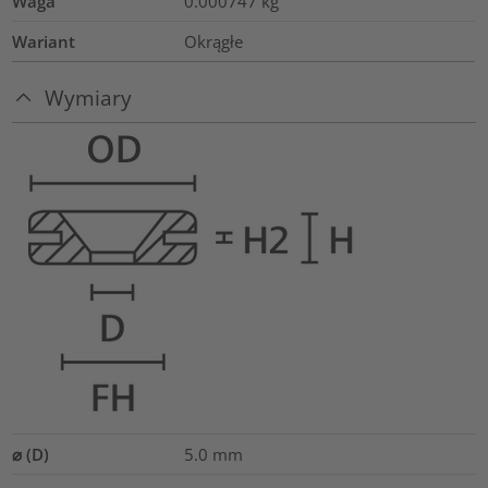
Waga
0.000747
kg
Wariant
Okrągłe
Wymiary
⌀ (D)
5.0
mm