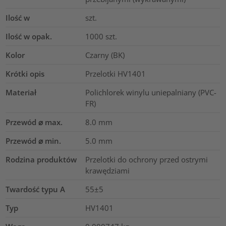
Ilość w
szt.
Ilość w opak.
1000
szt.
Kolor
Czarny (BK)
Krótki opis
Przelotki HV1401
Materiał
Polichlorek winylu uniepalniany (PVC-
FR)
Przewód ⌀ max.
8.0
mm
Przewód ⌀ min.
5.0
mm
Rodzina produktów
Przelotki do ochrony przed ostrymi
krawędziami
Twardość typu A
55±5
Typ
HV1401