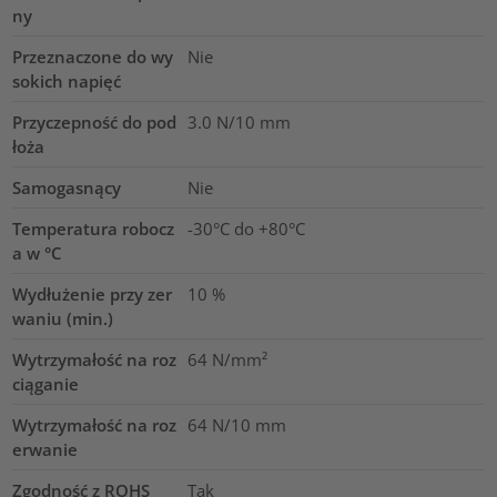
ny
Przeznaczone do wy
Nie
sokich napięć
Przyczepność do pod
3.0
N/10 mm
łoża
Samogasnący
Nie
Temperatura robocz
-30°C do +80°C
a w °C
Wydłużenie przy zer
10
%
waniu (min.)
Wytrzymałość na roz
64
N/mm²
ciąganie
Wytrzymałość na roz
64
N/10 mm
erwanie
Zgodność z ROHS
Tak