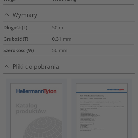
Wymiary
Długość (L)
50
m
Grubość (T)
0.31
mm
Szerokość (W)
50
mm
Pliki do pobrania