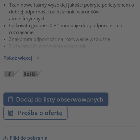
Tkaninowe taśmy wysokiej jakości pokryte polietylenem o
powered by
Usercentrics Consent Management Platform
dobrej odporności na działanie warunków
atmosferycznych
Całkowita grubość 0.31 mm daje dużą odporność na
rozciąganie
Znakomita odporność na rozrywanie wzdłużne
Duża łatwość rozrywania w poprzek
Pokaż więcej
Dodaj do listy obserwowanych
Prośba o ofertę
Pliki do pobrania