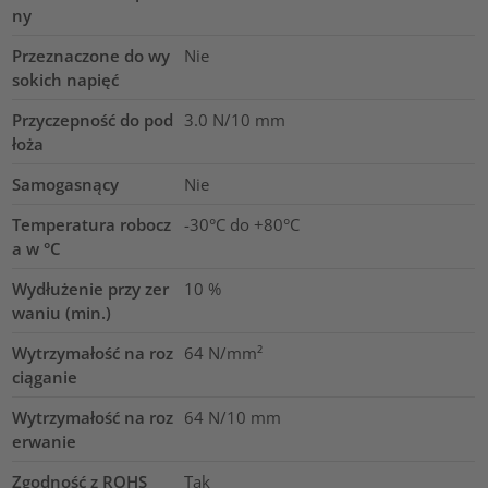
ny
Przeznaczone do wy
Nie
sokich napięć
Przyczepność do pod
3.0
N/10 mm
łoża
Samogasnący
Nie
Temperatura robocz
-30°C do +80°C
a w °C
Wydłużenie przy zer
10
%
waniu (min.)
Wytrzymałość na roz
64
N/mm²
ciąganie
Wytrzymałość na roz
64
N/10 mm
erwanie
Zgodność z ROHS
Tak