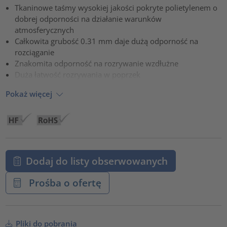
Tkaninowe taśmy wysokiej jakości pokryte polietylenem o
powered by
Usercentrics Consent Management Platform
dobrej odporności na działanie warunków
atmosferycznych
Całkowita grubość 0.31 mm daje dużą odporność na
rozciąganie
Znakomita odporność na rozrywanie wzdłużne
Duża łatwość rozrywania w poprzek
Pokaż więcej
Dodaj do listy obserwowanych
Prośba o ofertę
Pliki do pobrania