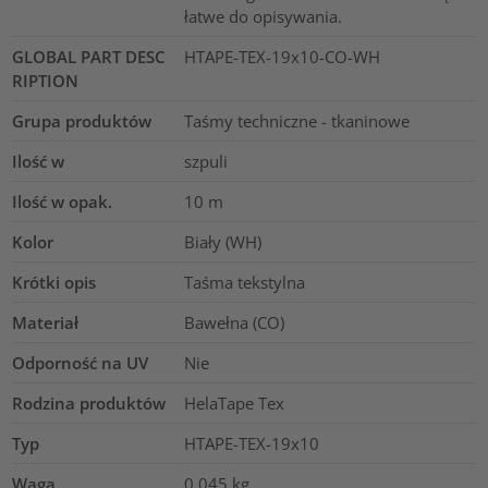
łatwe do opisywania.
GLOBAL PART DESC
HTAPE-TEX-19x10-CO-WH
RIPTION
Grupa produktów
Taśmy techniczne - tkaninowe
Ilość w
szpuli
Ilość w opak.
10
m
Kolor
Biały (WH)
Krótki opis
Taśma tekstylna
Materiał
Bawełna (CO)
Odporność na UV
Nie
Rodzina produktów
HelaTape Tex
Typ
HTAPE-TEX-19x10
Waga
0.045
kg