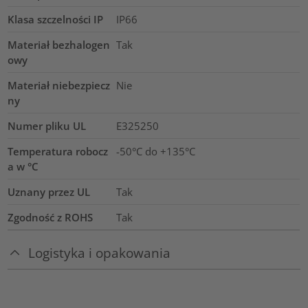
Klasa szczelności IP
IP66
Materiał bezhalogen
Tak
owy
Materiał niebezpiecz
Nie
ny
Numer pliku UL
E325250
Temperatura robocz
-50°C do +135°C
a w °C
Uznany przez UL
Tak
Zgodność z ROHS
Tak
Logistyka i opakowania