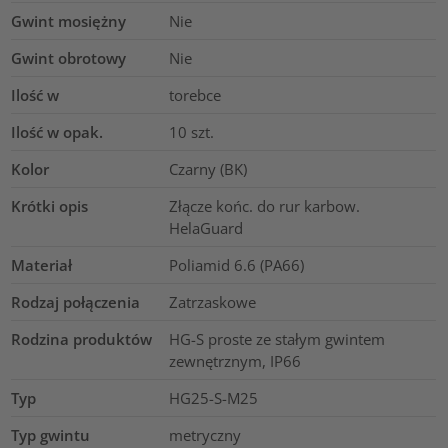
Gwint mosiężny
Nie
Gwint obrotowy
Nie
Ilość w
torebce
Ilość w opak.
10
szt.
Kolor
Czarny (BK)
Krótki opis
Złącze końc. do rur karbow.
HelaGuard
Materiał
Poliamid 6.6 (PA66)
Rodzaj połączenia
Zatrzaskowe
Rodzina produktów
HG-S proste ze stałym gwintem
zewnętrznym, IP66
Typ
HG25-S-M25
Typ gwintu
metryczny