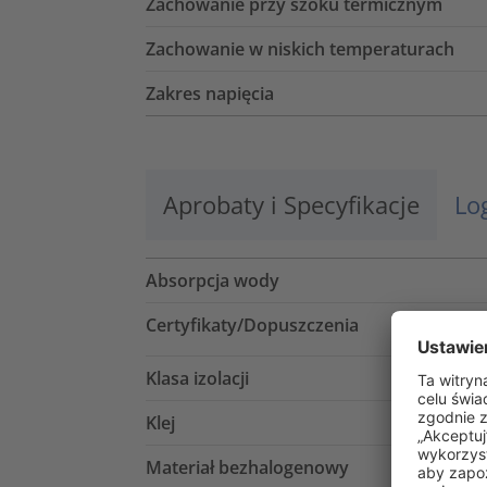
Zachowanie przy szoku termicznym
Zachowanie w niskich temperaturach
Zakres napięcia
Aprobaty i Specyfikacje
Lo
Absorpcja wody
Certyfikaty/Dopuszczenia
Klasa izolacji
Klej
Materiał bezhalogenowy