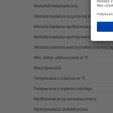
Materiał niebezpieczny
Metoda badania rezystancji skrośnej
Metoda badania wydłużenia przy zerwan
Metoda badania wytrzymałości dielektry
Metoda badania wytrzymałości na rozcią
Min. temp. obkurczania w °C
Rezystywność
Temperatura robocza w °C
Temperatura topienia się kleju
Wydłużenie przy zerwaniu (min.)
Wytrzymałość dielektryczna