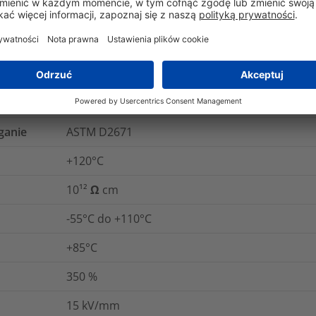
Nie
IEC 93
iu
ASTM D2671
cznej
IEC 60243
ganie
ASTM D2671
+120°C
10¹² Ω cm
-55°C do +110°C
+85°C
350
%
15
kV/mm