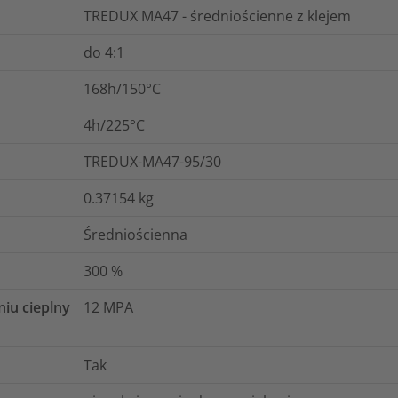
TREDUX MA47 - średniościenne z klejem
do 4:1
168h/150°C
4h/225°C
TREDUX-MA47-95/30
0.37154
kg
Średniościenna
300
%
niu cieplny
12
MPA
Tak