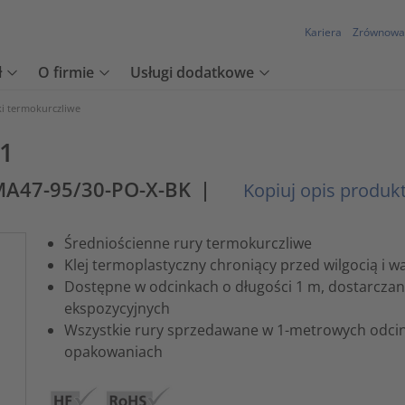
Kariera
Zrównowa
ł
O firmie
Usługi dodatkowe
ki termokurczliwe
:1
MA47-95/30-PO-X-BK
|
Kopiuj opis produk
Średniościenne rury termokurczliwe
Klej termoplastyczny chroniący przed wilgocią i
Dostępne w odcinkach o długości 1 m, dostarcza
ekspozycyjnych
Wszystkie rury sprzedawane w 1-metrowych odcin
opakowaniach