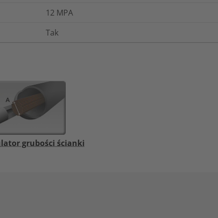
12
MPA
Tak
lator grubości ścianki