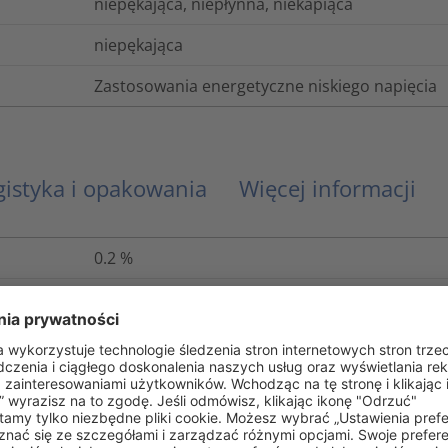
niepękająca, niepłynna, niekapiąca
niepękająca
Zastosowania energetyczne niskiego napięcia
gistyka i opakowania
Więcej informacji
0.2
%
A (VDE 0530)
Klej termotopliwy
Tak