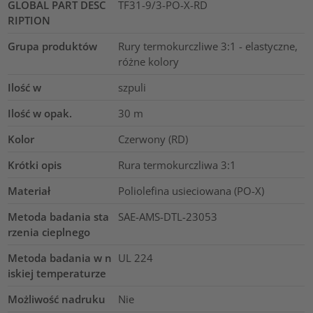
GLOBAL PART DESC
TF31-9/3-PO-X-RD
RIPTION
Grupa produktów
Rury termokurczliwe 3:1 - elastyczne,
różne kolory
Ilość w
szpuli
Ilość w opak.
30
m
Kolor
Czerwony (RD)
Krótki opis
Rura termokurczliwa 3:1
Materiał
Poliolefina usieciowana (PO-X)
Metoda badania sta
SAE-AMS-DTL-23053
rzenia cieplnego
Metoda badania w n
UL 224
iskiej temperaturze
Możliwość nadruku
Nie