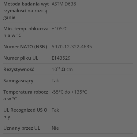
Metoda badania wyt
ASTM D638
rzymałości na rozcią
ganie
Min. temp. obkurcza
+105°C
nia w °C
Numer NATO (NSN)
5970-12-322-4635
Numer pliku UL
E143529
Rezystywność
10¹⁴ Ω cm
Samogasnący
Tak
Temperatura robocz
-55°C do +135°C
a w °C
UL Recognized US O
Tak
nly
Uznany przez UL
Nie