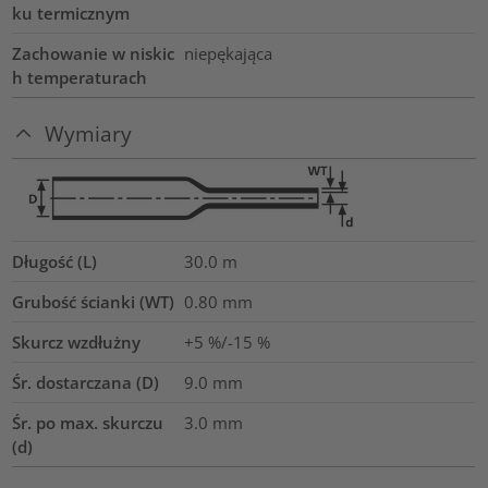
ku termicznym
Zachowanie w niskic
niepękająca
h temperaturach
Wymiary
Długość (L)
30.0
m
Grubość ścianki (WT)
0.80
mm
Skurcz wzdłużny
+5 %/-15 %
Śr. dostarczana (D)
9.0
mm
Śr. po max. skurczu
3.0
mm
(d)