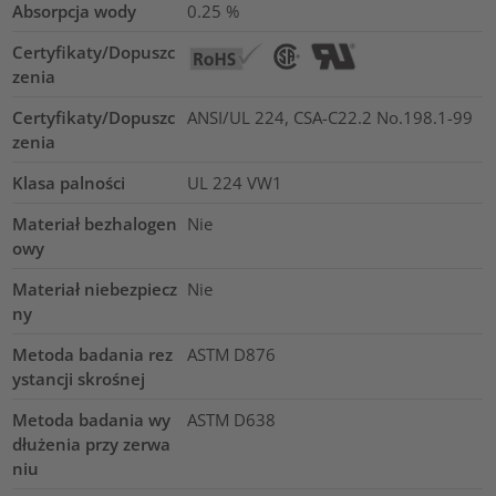
Absorpcja wody
0.25
%
Certyfikaty/Dopuszc
zenia
Certyfikaty/Dopuszc
ANSI/UL 224, CSA-C22.2 No.198.1-99
zenia
Klasa palności
UL 224 VW1
Materiał bezhalogen
Nie
owy
Materiał niebezpiecz
Nie
ny
Metoda badania rez
ASTM D876
ystancji skrośnej
Metoda badania wy
ASTM D638
dłużenia przy zerwa
niu