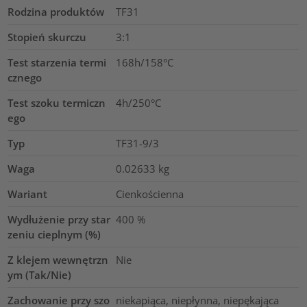
Rodzina produktów
TF31
Stopień skurczu
3:1
Test starzenia termi
168h/158°C
cznego
Test szoku termiczn
4h/250°C
ego
Typ
TF31-9/3
Waga
0.02633
kg
Wariant
Cienkościenna
Wydłużenie przy star
400
%
zeniu cieplnym (%)
Z klejem wewnętrzn
Nie
ym (Tak/Nie)
Zachowanie przy szo
niekapiąca, niepłynna, niepękająca