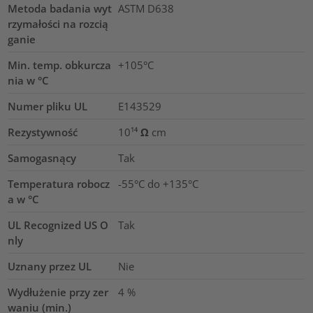
Metoda badania wyt
ASTM D638
rzymałości na rozcią
ganie
Min. temp. obkurcza
+105°C
nia w °C
Numer pliku UL
E143529
Rezystywność
10¹⁴ Ω cm
Samogasnący
Tak
Temperatura robocz
-55°C do +135°C
a w °C
UL Recognized US O
Tak
nly
Uznany przez UL
Nie
Wydłużenie przy zer
4
%
waniu (min.)