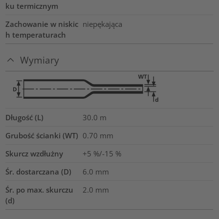
ku termicznym
Zachowanie w niskic
niepękająca
h temperaturach
Wymiary
Długość (L)
30.0
m
Grubość ścianki (WT)
0.70
mm
Skurcz wzdłużny
+5 %/-15 %
Śr. dostarczana (D)
6.0
mm
Śr. po max. skurczu
2.0
mm
(d)