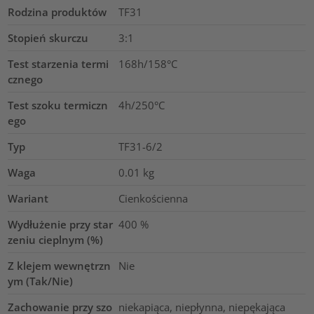
Rodzina produktów
TF31
Stopień skurczu
3:1
Test starzenia termi
168h/158°C
cznego
Test szoku termiczn
4h/250°C
ego
Typ
TF31-6/2
Waga
0.01
kg
Wariant
Cienkościenna
Wydłużenie przy star
400
%
zeniu cieplnym (%)
Z klejem wewnętrzn
Nie
ym (Tak/Nie)
Zachowanie przy szo
niekapiąca, niepłynna, niepękająca