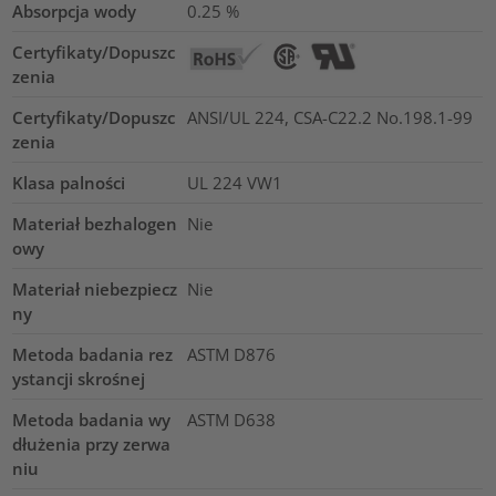
Absorpcja wody
0.25
%
Certyfikaty/Dopuszc
zenia
Certyfikaty/Dopuszc
ANSI/UL 224, CSA-C22.2 No.198.1-99
zenia
Klasa palności
UL 224 VW1
Materiał bezhalogen
Nie
owy
Materiał niebezpiecz
Nie
ny
Metoda badania rez
ASTM D876
ystancji skrośnej
Metoda badania wy
ASTM D638
dłużenia przy zerwa
niu