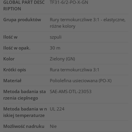
GLOBAL PART DESC
TF31-6/2-PO-X-GN
RIPTION
Grupa produktów
Rury termokurczliwe 3:1 - elastyczne,
różne kolory
Ilość w
szpuli
Ilość w opak.
30
m
Kolor
Zielony (GN)
Krótki opis
Rura termokurczliwa 3:1
Materiał
Poliolefina usieciowana (PO-X)
Metoda badania sta
SAE-AMS-DTL-23053
rzenia cieplnego
Metoda badania w n
UL 224
iskiej temperaturze
Możliwość nadruku
Nie