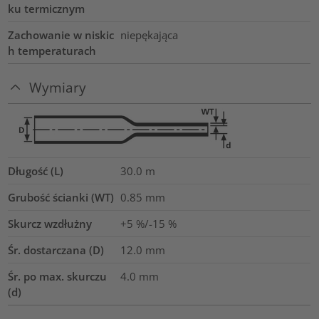
ku termicznym
Zachowanie w niskic
niepękająca
h temperaturach
Wymiary
Długość (L)
30.0
m
Grubość ścianki (WT)
0.85
mm
Skurcz wzdłużny
+5 %/-15 %
Śr. dostarczana (D)
12.0
mm
Śr. po max. skurczu
4.0
mm
(d)