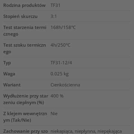
Rodzina produktów
TF31
Stopień skurczu
3:1
Test starzenia termi
168h/158°C
cznego
Test szoku termiczn
4h/250°C
ego
Typ
TF31-12/4
Waga
0.025
kg
Wariant
Cienkościenna
Wydłużenie przy star
400
%
zeniu cieplnym (%)
Z klejem wewnętrzn
Nie
ym (Tak/Nie)
Zachowanie przy szo
niekapiąca, niepłynna, niepękająca