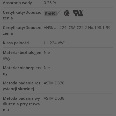
Absorpcja wody
0.25
%
Certyfikaty/Dopuszc
zenia
Certyfikaty/Dopuszc
ANSI/UL 224, CSA-C22.2 No.198.1-99
zenia
Klasa palności
UL 224 VW1
Materiał bezhalogen
Nie
owy
Materiał niebezpiecz
Nie
ny
Metoda badania rez
ASTM D876
ystancji skrośnej
Metoda badania wy
ASTM D638
dłużenia przy zerwa
niu