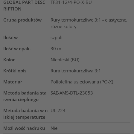
GLOBAL PART DESC
TF31-12/4-PO-X-BU
RIPTION
Grupa produktów
Rury termokurczliwe 3:1 - elastyczne,
różne kolory
Ilość w
szpuli
Ilość w opak.
30
m
Kolor
Niebieski (BU)
Krótki opis
Rura termokurczliwa 3:1
Materiał
Poliolefina usieciowana (PO-X)
Metoda badania sta
SAE-AMS-DTL-23053
rzenia cieplnego
Metoda badania w n
UL 224
iskiej temperaturze
Możliwość nadruku
Nie