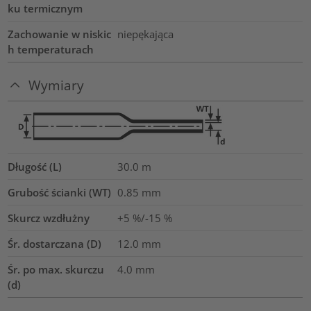
ku termicznym
Zachowanie w niskic
niepękająca
h temperaturach
Wymiary
Długość (L)
30.0
m
Grubość ścianki (WT)
0.85
mm
Skurcz wzdłużny
+5 %/-15 %
Śr. dostarczana (D)
12.0
mm
Śr. po max. skurczu
4.0
mm
(d)