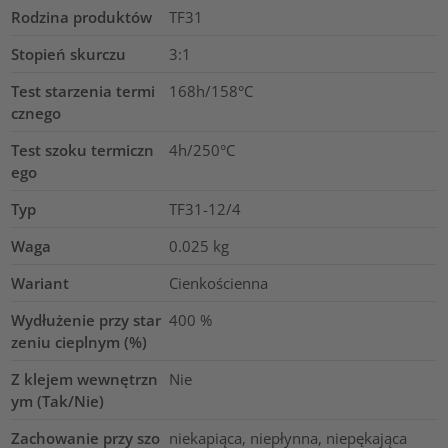
Rodzina produktów
TF31
Stopień skurczu
3:1
Test starzenia termi
168h/158°C
cznego
Test szoku termiczn
4h/250°C
ego
Typ
TF31-12/4
Waga
0.025
kg
Wariant
Cienkościenna
Wydłużenie przy star
400
%
zeniu cieplnym (%)
Z klejem wewnętrzn
Nie
ym (Tak/Nie)
Zachowanie przy szo
niekapiąca, niepłynna, niepękająca