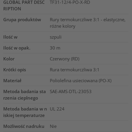
GLOBAL PART DESC
TF31-12/4-PO-X-RD
RIPTION
Grupa produktów
Rury termokurczliwe 3:1 - elastyczne,
różne kolory
Ilość w
szpuli
Ilość w opak.
30
m
Kolor
Czerwony (RD)
Krótki opis
Rura termokurczliwa 3:1
Materiał
Poliolefina usieciowana (PO-X)
Metoda badania sta
SAE-AMS-DTL-23053
rzenia cieplnego
Metoda badania w n
UL 224
iskiej temperaturze
Możliwość nadruku
Nie