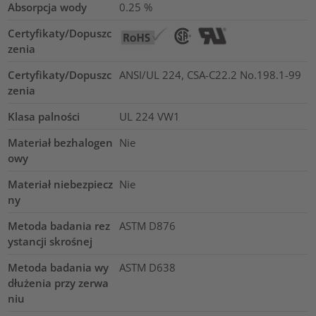
Absorpcja wody
0.25
%
Certyfikaty/Dopuszc
zenia
Certyfikaty/Dopuszc
ANSI/UL 224, CSA-C22.2 No.198.1-99
zenia
Klasa palności
UL 224 VW1
Materiał bezhalogen
Nie
owy
Materiał niebezpiecz
Nie
ny
Metoda badania rez
ASTM D876
ystancji skrośnej
Metoda badania wy
ASTM D638
dłużenia przy zerwa
niu