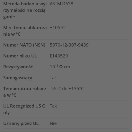
Metoda badania wyt
ASTM D638
rzymałości na rozcią
ganie
Min. temp. obkurcza
+105°C
nia w °C
Numer NATO (NSN)
5970-12-307-9439
Numer pliku UL
E143529
Rezystywność
10¹⁴ Ω cm
Samogasnący
Tak
Temperatura robocz
-55°C do +135°C
a w °C
UL Recognized US O
Tak
nly
Uznany przez UL
Nie