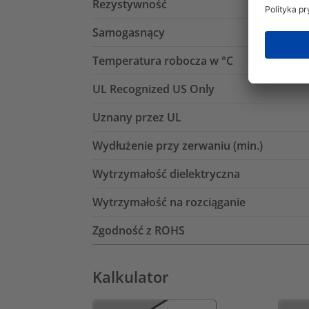
Rezystywność
Samogasnący
Temperatura robocza w °C
UL Recognized US Only
Uznany przez UL
Wydłużenie przy zerwaniu (min.)
Wytrzymałość dielektryczna
Wytrzymałość na rozciąganie
Zgodność z ROHS
Kalkulator