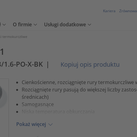
Kariera
Zrównowa
ł
O firmie
Usługi dodatkowe
ki termokurczliwe
:1
8/1.6-PO-X-BK
|
Kopiuj opis produktu
Cienkościenne, rozciągnięte rury termokurczliwe 
Rozciągnięte rury pasują do większej liczby zasto
średnicach)
Samogasnące
Niska temperatura obkurczania
Pokaż więcej