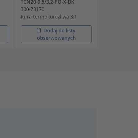
TCN20-9.5/3.2-PO-X-BK
TCN20-12.7/4.
300-73170
300-73180
Rura termokurczliwa 3:1
Rura termokur
Dodaj do listy
Doda
obserwowanych
obser