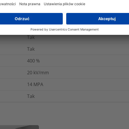
10¹⁴ Ω cm
Tak
-55°C do +125°C
Tak
Tak
400
%
20
kV/mm
14
MPA
Tak