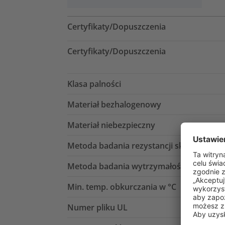
Certyfikaty/Dopuszczenia
Certyfikaty/Dopuszczenia
Klasa palności
Materiał bezhalogenowy
Materiał niebezpieczny
Metoda badania rezystancji skrośnej
Metoda badania wytrzymałości dielektry
Min. temp. obkurczania w °C
Numer pliku UL