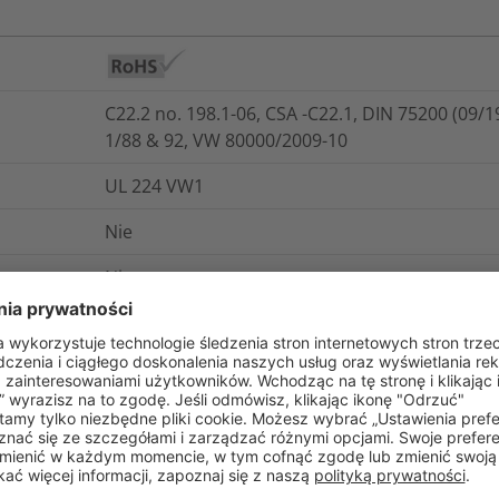
C22.2 no. 198.1-06, CSA -C22.1, DIN 75200 (09/1
1/88 & 92, VW 80000/2009-10
UL 224 VW1
Nie
Nie
IEC 93
cznej
IEC 243
+100°C
E143529