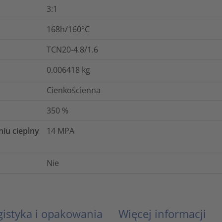
3:1
168h/160°C
TCN20-4.8/1.6
0.006418
kg
Cienkościenna
350
%
niu cieplny
14
MPA
Nie
gistyka i opakowania
Więcej informacji