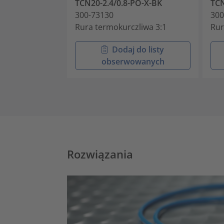
TCN20-2.4/0.8-PO-X-BK
TCN
300-73130
300
Rura termokurczliwa 3:1
Rur
Dodaj do listy
obserwowanych
Rozwiązania