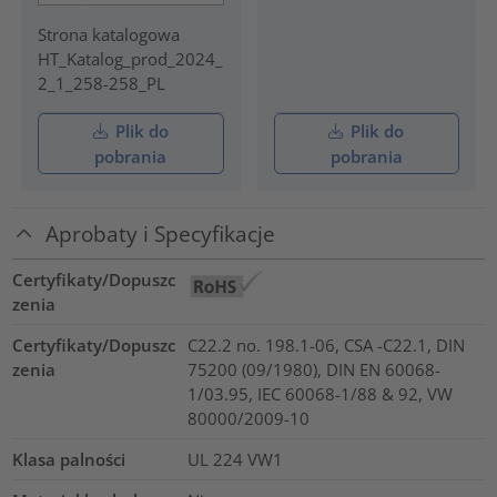
Strona katalogowa
HT_Katalog_prod_2024_
2_1_258-258_PL
Plik do
Plik do
pobrania
pobrania
Aprobaty i Specyfikacje
Certyfikaty/Dopuszc
zenia
Certyfikaty/Dopuszc
C22.2 no. 198.1-06, CSA -C22.1, DIN
zenia
75200 (09/1980), DIN EN 60068-
1/03.95, IEC 60068-1/88 & 92, VW
80000/2009-10
Klasa palności
UL 224 VW1