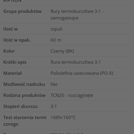
RIPTION
Grupa produktów
Rury termokurczliwe 3:1 -
samogasnące
Ilość w
szpuli
Ilość w opak.
60
m
Kolor
Czarny (BK)
Krótki opis
Rura termokurczliwa 3:1
Materiał
Poliolefina usieciowana (PO-X)
Możliwość nadruku
Nie
Rodzina produktów
TCN20 - rozciągnięte
Stopień skurczu
3:1
Test starzenia termi
168h/160°C
cznego