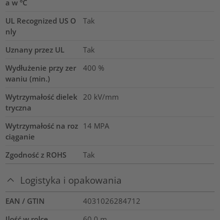
a w °C
UL Recognized US O
Tak
nly
Uznany przez UL
Tak
Wydłużenie przy zer
400
%
waniu (min.)
Wytrzymałość dielek
20
kV/mm
tryczna
Wytrzymałość na roz
14
MPA
ciąganie
Zgodność z ROHS
Tak
Logistyka i opakowania
EAN / GTIN
4031026284712
Ilość w rolce
60.0
m