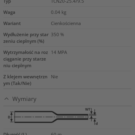
Typ
TCN20-25.4/9.5
Waga
0.04
kg
Wariant
Cienkościenna
Wydłużenie przy star
350
%
zeniu cieplnym (%)
Wytrzymałość na roz
14
MPA
ciąganie przy starze
niu cieplnym
Z klejem wewnętrzn
Nie
ym (Tak/Nie)
Wymiary
Długość (L)
60
m