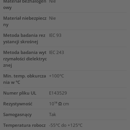
Materiał bezhalogen
Nie
owy
Materiał niebezpiecz
Nie
ny
Metoda badania rez
IEC 93
ystancji skrośnej
Metoda badania wyt
IEC 243
rzymałości dielektryc
znej
Min. temp. obkurcza
+100°C
nia w °C
Numer pliku UL
E143529
Rezystywność
10¹⁴ Ω cm
Samogasnący
Tak
Temperatura robocz
-55°C do +125°C