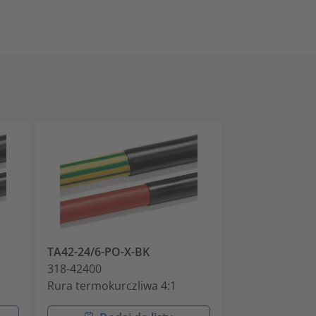
TA42-24/6-PO-X-BK
TA42-32/8-PO
318-42400
318-43200
Rura termokurczliwa 4:1
Rura termokur