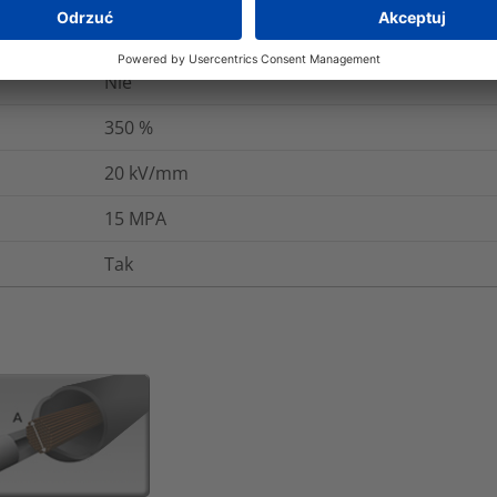
+110°C
Nie
350
%
20
kV/mm
15
MPA
Tak