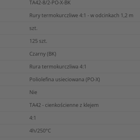
TA42-8/2-PO-X-BK
Rury termokurczliwe 4:1 - w odcinkach 1,2 m
szt.
125
szt.
Czarny (BK)
Rura termokurczliwa 4:1
Poliolefina usieciowana (PO-X)
Nie
TA42 - cienkościenne z klejem
4:1
4h/250°C