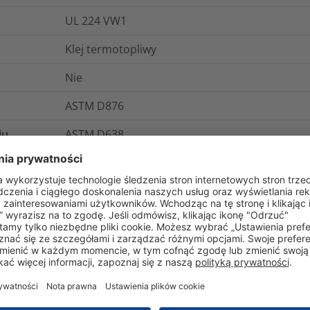
UL 224 VW1
Klej termotopliwy
Nie
ASTM D876
iu
ASTM D638
cznej
ASTM D876
ganie
ASTM D638
+110°C
E198023
10¹⁴ Ω cm
-55°C do +125°C