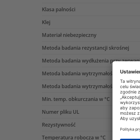
Klasa palności
Klej
Materiał niebezpieczny
Metoda badania rezystancji skrośnej
Metoda badania wydłużenia przy zerwan
Metoda badania wytrzymałości dielektry
Metoda badania wytrzymałości na rozcią
Min. temp. obkurczania w °C
Numer pliku UL
Rezystywność
Temperatura robocza w °C