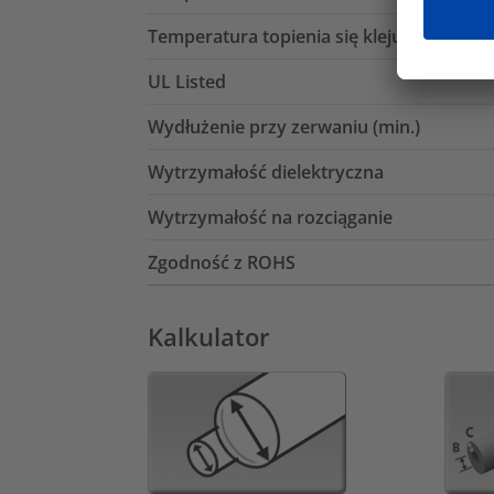
Temperatura topienia się kleju
UL Listed
Wydłużenie przy zerwaniu (min.)
Wytrzymałość dielektryczna
Wytrzymałość na rozciąganie
Zgodność z ROHS
Kalkulator