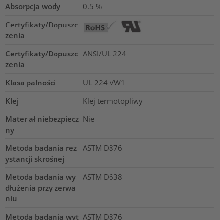
Absorpcja wody
0.5
%
Certyfikaty/Dopuszc
zenia
Certyfikaty/Dopuszc
ANSI/UL 224
zenia
Klasa palności
UL 224 VW1
Klej
Klej termotopliwy
Materiał niebezpiecz
Nie
ny
Metoda badania rez
ASTM D876
ystancji skrośnej
Metoda badania wy
ASTM D638
dłużenia przy zerwa
niu
Metoda badania wyt
ASTM D876