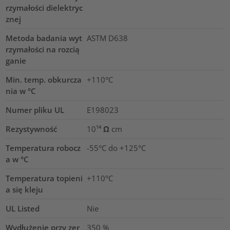
rzymałości dielektryc
znej
Metoda badania wyt
ASTM D638
rzymałości na rozcią
ganie
Min. temp. obkurcza
+110°C
nia w °C
Numer pliku UL
E198023
Rezystywność
10¹⁴ Ω cm
Temperatura robocz
-55°C do +125°C
a w °C
Temperatura topieni
+110°C
a się kleju
UL Listed
Nie
Wydłużenie przy zer
350
%