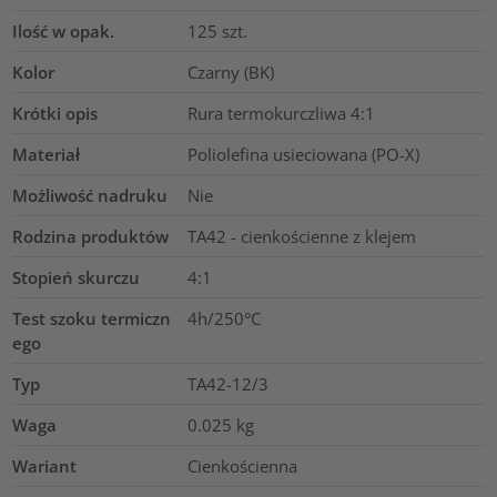
Ilość w opak.
125
szt.
Kolor
Czarny (BK)
Krótki opis
Rura termokurczliwa 4:1
Materiał
Poliolefina usieciowana (PO-X)
Możliwość nadruku
Nie
Rodzina produktów
TA42 - cienkościenne z klejem
Stopień skurczu
4:1
Test szoku termiczn
4h/250°C
ego
Typ
TA42-12/3
Waga
0.025
kg
Wariant
Cienkościenna