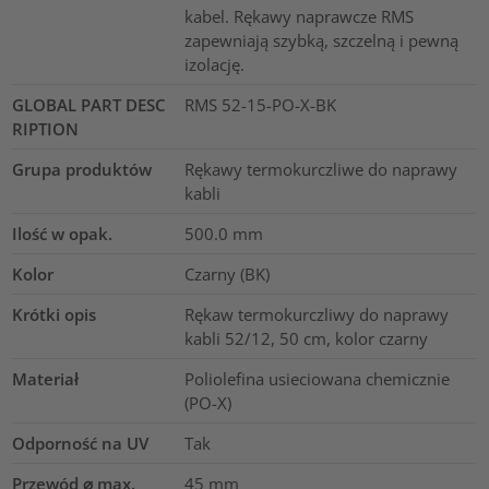
kabel. Rękawy naprawcze RMS
zapewniają szybką, szczelną i pewną
izolację.
GLOBAL PART DESC
RMS 52-15-PO-X-BK
RIPTION
Grupa produktów
Rękawy termokurczliwe do naprawy
kabli
Ilość w opak.
500.0
mm
Kolor
Czarny (BK)
Krótki opis
Rękaw termokurczliwy do naprawy
kabli 52/12, 50 cm, kolor czarny
Materiał
Poliolefina usieciowana chemicznie
(PO-X)
Odporność na UV
Tak
Przewód ⌀ max.
45
mm