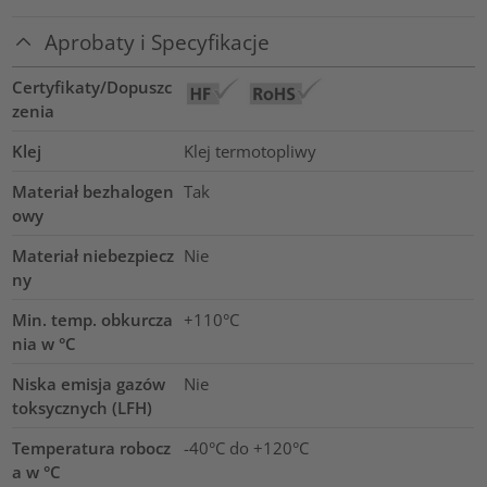
Aprobaty i Specyfikacje
Certyfikaty/Dopuszc
zenia
Klej
Klej termotopliwy
Materiał bezhalogen
Tak
owy
Materiał niebezpiecz
Nie
ny
Min. temp. obkurcza
+110°C
nia w °C
Niska emisja gazów
Nie
toksycznych (LFH)
Temperatura robocz
-40°C do +120°C
a w °C