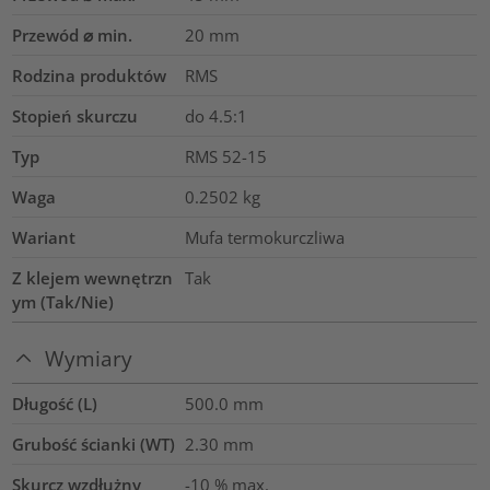
Przewód ⌀ min.
20
mm
Rodzina produktów
RMS
Stopień skurczu
do 4.5:1
Typ
RMS 52-15
Waga
0.2502
kg
Wariant
Mufa termokurczliwa
Z klejem wewnętrzn
Tak
ym (Tak/Nie)
Wymiary
Długość (L)
500.0
mm
Grubość ścianki (WT)
2.30
mm
Skurcz wzdłużny
-10 % max.