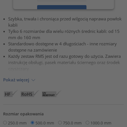
Zaakceptuj
Szybka, trwała i chroniąca przed wilgocią naprawa powłok
powered by
Usercentrics Consent Management Platform
kabli
Tylko 6 rozmiarów dla wielu różnych średnic kabli: od 15
mm do 160 mm
Standardowo dostępne w 4 długościach - inne rozmiary
dostępne na zamówienie
Każdy zestaw RMS jest od razu gotowy do użycia. Zawiera
instrukcję obsługi, pasek materiału ściernego oraz środek
czyszczący
Pokaż więcej
Rozmiar opakowania
250.0 mm
500.0 mm
750.0 mm
1000.0 mm