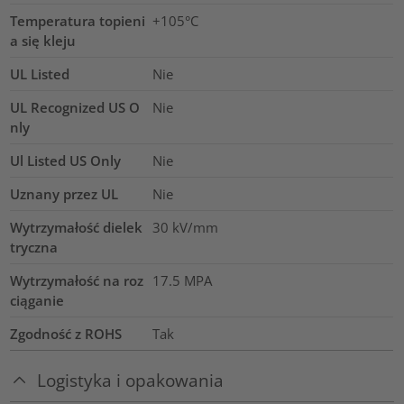
Temperatura topieni
+105°C
a się kleju
UL Listed
Nie
UL Recognized US O
Nie
nly
Ul Listed US Only
Nie
Uznany przez UL
Nie
Wytrzymałość dielek
30
kV/mm
tryczna
Wytrzymałość na roz
17.5
MPA
ciąganie
Zgodność z ROHS
Tak
Logistyka i opakowania