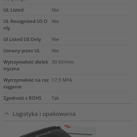
UL Listed
Nie
UL Recognized US O
Nie
nly
Ul Listed US Only
Nie
Uznany przez UL
Nie
Wytrzymałość dielek
30
kV/mm
tryczna
Wytrzymałość na roz
17.5
MPA
ciąganie
Zgodność z ROHS
Tak
Logistyka i opakowania