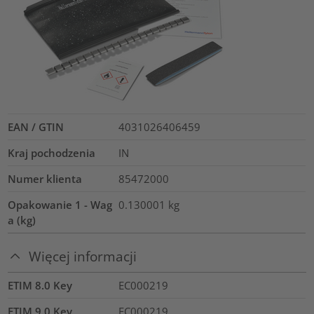
EAN / GTIN
4031026406459
Kraj pochodzenia
IN
Numer klienta
85472000
Opakowanie 1 - Wag
0.130001
kg
a (kg)
Więcej informacji
ETIM 8.0 Key
EC000219
ETIM 9.0 Key
EC000219