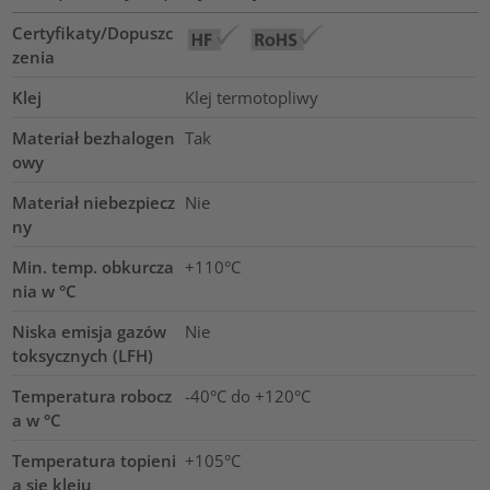
Certyfikaty/Dopuszc
zenia
Klej
Klej termotopliwy
Materiał bezhalogen
Tak
owy
Materiał niebezpiecz
Nie
ny
Min. temp. obkurcza
+110°C
nia w °C
Niska emisja gazów
Nie
toksycznych (LFH)
Temperatura robocz
-40°C do +120°C
a w °C
Temperatura topieni
+105°C
a się kleju