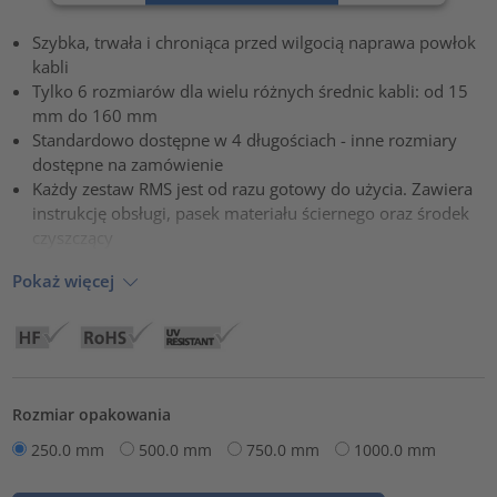
Zaakceptuj
Szybka, trwała i chroniąca przed wilgocią naprawa powłok
powered by
Usercentrics Consent Management Platform
kabli
Tylko 6 rozmiarów dla wielu różnych średnic kabli: od 15
mm do 160 mm
Standardowo dostępne w 4 długościach - inne rozmiary
dostępne na zamówienie
Każdy zestaw RMS jest od razu gotowy do użycia. Zawiera
instrukcję obsługi, pasek materiału ściernego oraz środek
czyszczący
Pokaż więcej
Rozmiar opakowania
250.0 mm
500.0 mm
750.0 mm
1000.0 mm