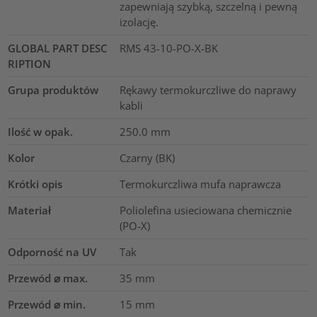
zapewniają szybką, szczelną i pewną
izolację.
GLOBAL PART DESC
RMS 43-10-PO-X-BK
RIPTION
Grupa produktów
Rękawy termokurczliwe do naprawy
kabli
Ilość w opak.
250.0
mm
Kolor
Czarny (BK)
Krótki opis
Termokurczliwa mufa naprawcza
Materiał
Poliolefina usieciowana chemicznie
(PO-X)
Odporność na UV
Tak
Przewód ⌀ max.
35
mm
Przewód ⌀ min.
15
mm