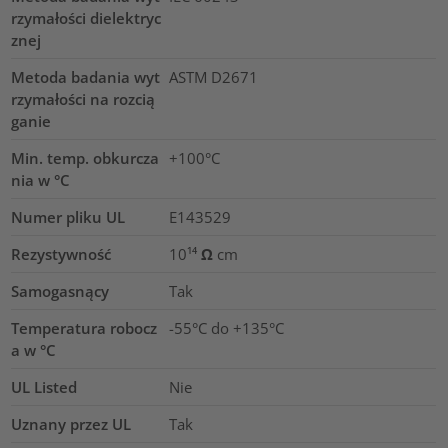
rzymałości dielektryc
znej
Metoda badania wyt
ASTM D2671
rzymałości na rozcią
ganie
Min. temp. obkurcza
+100°C
nia w °C
Numer pliku UL
E143529
Rezystywność
10¹⁴ Ω cm
Samogasnący
Tak
Temperatura robocz
-55°C do +135°C
a w °C
UL Listed
Nie
Uznany przez UL
Tak