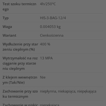
Test szoku termiczn
4h/250°C
ego
Typ
HIS-3-BAG-12/4
Waga
0.004053
kg
Wariant
Cienkościenna
Wydłużenie przy star
400
%
zeniu cieplnym (%)
Wytrzymałość na roz
13
MPA
ciąganie przy starze
niu cieplnym
Z klejem wewnętrzn
Nie
ym (Tak/Nie)
Zachowanie przy szo
niepłynna, niekapiąca, niepękająca
ku termicznym
Zachowanie w niskic
niepękająca