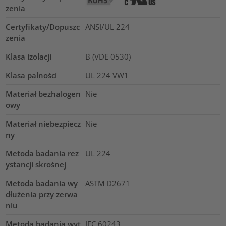
zenia
Certyfikaty/Dopuszc
ANSI/UL 224
zenia
Klasa izolacji
B (VDE 0530)
Klasa palności
UL 224 VW1
Materiał bezhalogen
Nie
owy
Materiał niebezpiecz
Nie
ny
Metoda badania rez
UL 224
ystancji skrośnej
Metoda badania wy
ASTM D2671
dłużenia przy zerwa
niu
Metoda badania wyt
IEC 60243