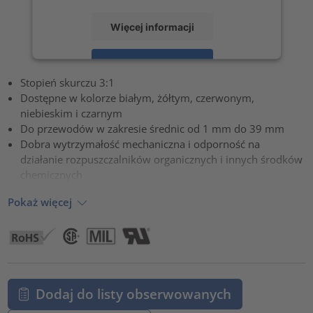
Więcej informacji
Zaakceptuj
Stopień skurczu 3:1
powered by
Usercentrics Consent Management Platform
Dostępne w kolorze białym, żółtym, czerwonym,
niebieskim i czarnym
Do przewodów w zakresie średnic od 1 mm do 39 mm
Dobra wytrzymałość mechaniczna i odporność na
działanie rozpuszczalników organicznych i innych środków
chemicznych
Pokaż więcej
Dodaj do listy obserwowanych