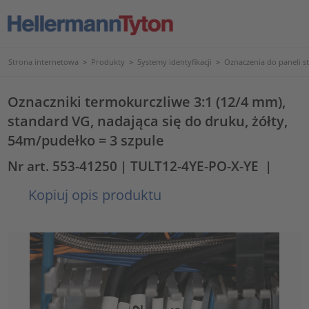
Strona internetowa
>
Produkty
>
Systemy identyfikacji
>
Oznaczenia do paneli s
Oznaczniki termokurczliwe 3:1 (12/4 mm),
standard VG, nadająca się do druku, żółty,
54m/pudełko = 3 szpule
Nr art. 553-41250
| TULT12-4YE-PO-X-YE
|
Kopiuj opis produktu