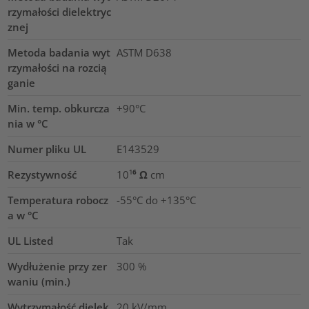
rzymałości dielektryc
znej
Metoda badania wyt
ASTM D638
rzymałości na rozcią
ganie
Min. temp. obkurcza
+90°C
nia w °C
Numer pliku UL
E143529
Rezystywność
10¹⁶ Ω cm
Temperatura robocz
-55°C do +135°C
a w °C
UL Listed
Tak
Wydłużenie przy zer
300
%
waniu (min.)
Wytrzymałość dielek
20
kV/mm