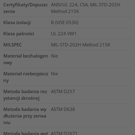
Certyfikaty/Dopuszc
ANSI/UL 224, CSA, MIL-STD-202H
zenia
Method 215K
Klasa izolacji
B (VDE 0530)
Klasa palności
UL 224 VW1
MILSPEC
MIL-STD-202H Method 215K
Materiał bezhalogen
Nie
owy
Materiał niebezpiecz
Nie
ny
Metoda badania rez
ASTM D257
ystancji skrośnej
Metoda badania wy
ASTM D638
dłużenia przy zerwa
niu
Metoda badania wyt
ASTM D2671