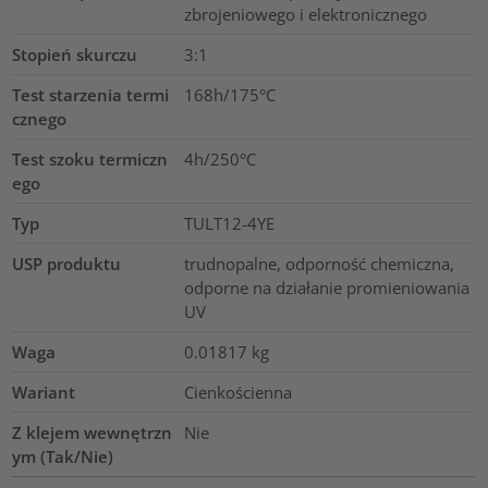
zbrojeniowego i elektronicznego
Stopień skurczu
3:1
Test starzenia termi
168h/175°C
cznego
Test szoku termiczn
4h/250°C
ego
Typ
TULT12-4YE
USP produktu
trudnopalne, odporność chemiczna,
odporne na działanie promieniowania
UV
Waga
0.01817
kg
Wariant
Cienkościenna
Z klejem wewnętrzn
Nie
ym (Tak/Nie)