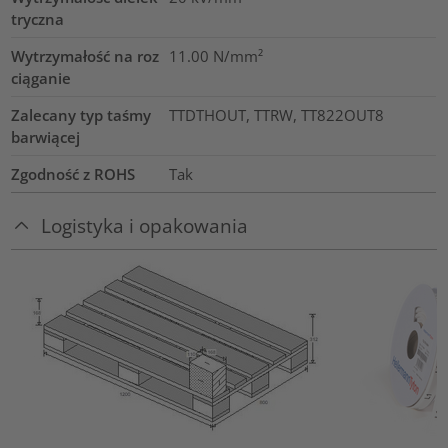
tryczna
Wytrzymałość na roz
11.00
N/mm²
ciąganie
Zalecany typ taśmy
TTDTHOUT, TTRW, TT822OUT8
barwiącej
Zgodność z ROHS
Tak
Logistyka i opakowania