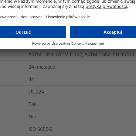
gistyka i opakowania
Więcej informacji
0.15
%
ASTM 1354, ASTM E 162, ASTM E 662, EN 45545-
24 miesięce
44
UL 224
Tak
Nie
ISO 5659-2