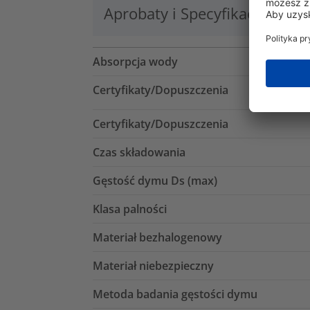
Aprobaty i Specyfikacje
Lo
Absorpcja wody
Certyfikaty/Dopuszczenia
Certyfikaty/Dopuszczenia
Czas składowania
Gęstość dymu Ds (max)
Klasa palności
Materiał bezhalogenowy
Materiał niebezpieczny
Metoda badania gęstości dymu