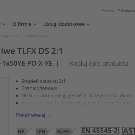
Kariera
Zrównowa
ł
O firmie
Usługi dodatkowe
Oznaczenia do przewodów i kabli
iwe TLFX DS 2:1
-1x50YE-PO-X-YE
|
Kopiuj opis produktu
Stopień skurczu 2:1
Bezhalogenowe
Niski poziom emisji, gęstości i toksyczności dymu
Standardowo dostępne długości: 50 mm, 25 mm 
Pokaż więcej