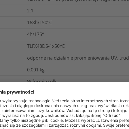
2:1
168h/150°C
4h/175°
TLFX48DS-1x50YE
odporne na działanie promieniowania UV, tru
0.001
kg
W formie rolki
Nie
Nie