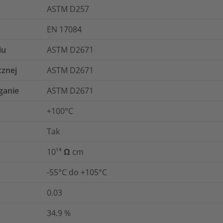
ASTM D257
EN 17084
iu
ASTM D2671
cznej
ASTM D2671
ganie
ASTM D2671
+100°C
Tak
10¹⁴ Ω cm
-55°C do +105°C
0.03
34.9
%