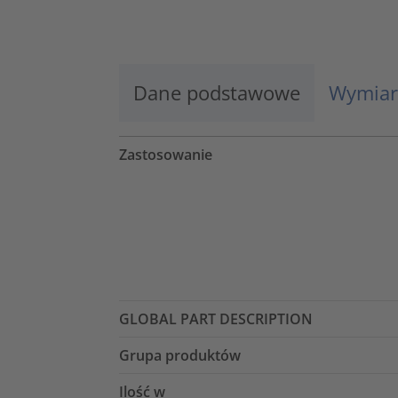
Więcej informacji
Zaakceptuj
Dane podstawowe
Wymiar
powered by
Usercentrics Consent
Management Platform
Zastosowanie
GLOBAL PART DESCRIPTION
Grupa produktów
Ilość w