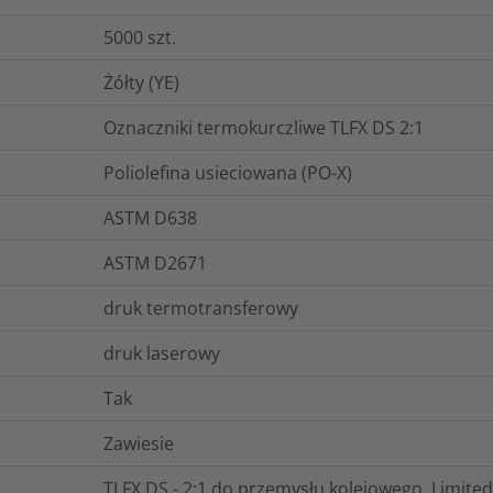
5000
szt.
Żółty (YE)
Oznaczniki termokurczliwe TLFX DS 2:1
Poliolefina usieciowana (PO-X)
ASTM D638
ASTM D2671
druk termotransferowy
druk laserowy
Tak
Zawiesie
TLFX DS - 2:1 do przemysłu kolejowego, Limited