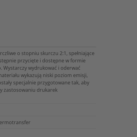
zliwe o stopniu skurczu 2:1, spełniające
tępnie przycięte i dostępne w formie
o. Wystarczy wydrukować i oderwać
ateriału wykazują niski poziom emisji,
stały specjalnie przygotowane tak, aby
zy zastosowaniu drukarek
termotransfer