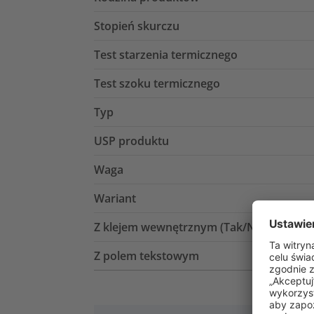
Stopień skurczu
Test starzenia termicznego
Test szoku termicznego
Typ
USP produktu
Waga
Wariant
Z klejem wewnętrznym (Tak/Nie)
Z polem tekstowym