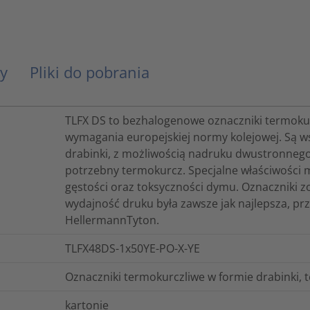
y
Pliki do pobrania
TLFX DS to bezhalogenowe oznaczniki termokurc
wymagania europejskiej normy kolejowej. Są ws
drabinki, z możliwością nadruku dwustronneg
potrzebny termokurcz. Specjalne właściwości m
gęstości oraz toksyczności dymu. Oznaczniki zo
wydajność druku była zawsze jak najlepsza, pr
HellermannTyton.
TLFX48DS-1x50YE-PO-X-YE
Oznaczniki termokurczliwe w formie drabinki, 
kartonie