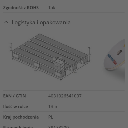
Zgodność z ROHS
Tak
Logistyka i opakowania
EAN / GTIN
4031026541037
Ilość w rolce
13
m
Kraj pochodzenia
PL
Numer klienta
39173200