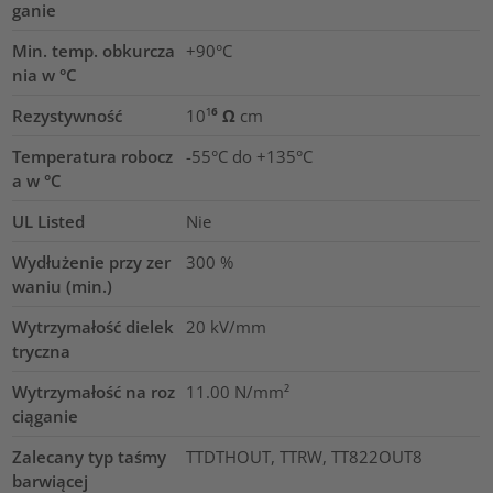
ganie
Min. temp. obkurcza
+90°C
nia w °C
Rezystywność
10¹⁶ Ω cm
Temperatura robocz
-55°C do +135°C
a w °C
UL Listed
Nie
Wydłużenie przy zer
300
%
waniu (min.)
Wytrzymałość dielek
20
kV/mm
tryczna
Wytrzymałość na roz
11.00
N/mm²
ciąganie
Zalecany typ taśmy
TTDTHOUT, TTRW, TT822OUT8
barwiącej