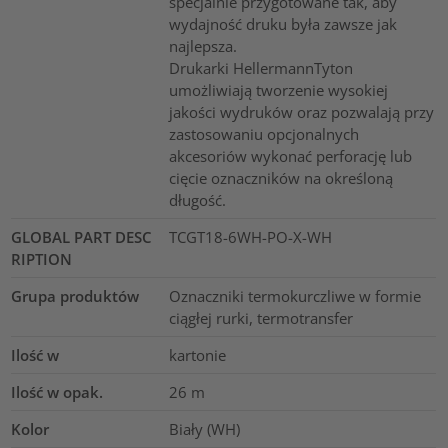
specjalnie przygotowane tak, aby
wydajność druku była zawsze jak
najlepsza.
Drukarki HellermannTyton
umożliwiają tworzenie wysokiej
jakości wydruków oraz pozwalają przy
zastosowaniu opcjonalnych
akcesoriów wykonać perforację lub
cięcie oznaczników na określoną
długość.
GLOBAL PART DESC
TCGT18-6WH-PO-X-WH
RIPTION
Grupa produktów
Oznaczniki termokurczliwe w formie
ciągłej rurki, termotransfer
Ilość w
kartonie
Ilość w opak.
26
m
Kolor
Biały (WH)