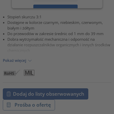
Zaakceptuj
Stopień skurczu 3:1
powered by
Usercentrics Consent Management Platform
Dostępne w kolorze czarnym, niebieskim, czerwonym,
białym i żółtym
Do przewodów w zakresie średnic od 1 mm do 39 mm
Dobra wytrzymałość mechaniczna i odporność na
działanie rozpuszczalników organicznych i innych środków
chemicznych
Pokaż więcej
Dodaj do listy obserwowanych
Prośba o ofertę