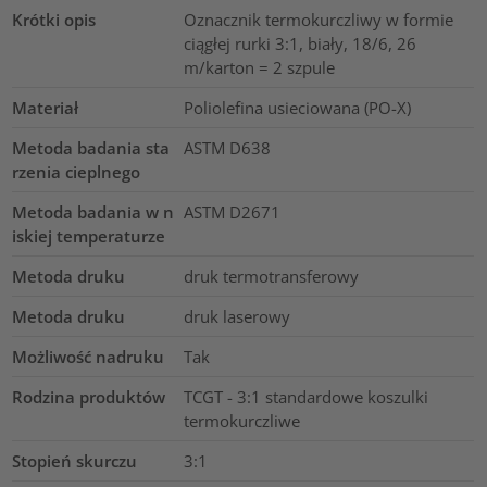
Krótki opis
Oznacznik termokurczliwy w formie
ciągłej rurki 3:1, biały, 18/6, 26
m/karton = 2 szpule
Materiał
Poliolefina usieciowana (PO-X)
Metoda badania sta
ASTM D638
rzenia cieplnego
Metoda badania w n
ASTM D2671
iskiej temperaturze
Metoda druku
druk termotransferowy
Metoda druku
druk laserowy
Możliwość nadruku
Tak
Rodzina produktów
TCGT - 3:1 standardowe koszulki
termokurczliwe
Stopień skurczu
3:1