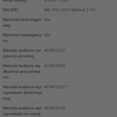
Klasa izolacji
B (VDE 0530)
MILSPEC
MIL-STD-202H Method 215K
Materiał bezhalogen
Nie
owy
Materiał niebezpiecz
Nie
ny
Metoda badania rez
ASTM D257
ystancji skrośnej
Metoda badania wy
ASTM D638
dłużenia przy zerwa
niu
Metoda badania wyt
ASTM D2671
rzymałości dielektryc
znej
Metoda badania wyt
ASTM D638
rzymałości na rozcią