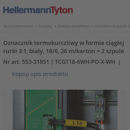
Strona internetowa
>
Produkty
>
Systemy identyfikacji
>
Oznaczenia do paneli s
Oznacznik termokurczliwy w formie ciągłej
rurki 3:1, biały, 18/6, 26 m/karton = 2 szpule
Nr art. 553-31851
| TCGT18-6WH-PO-X-WH
|
Kopiuj opis produktu