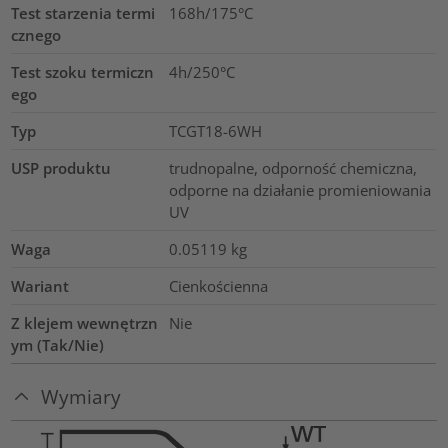
Test starzenia termi
168h/175°C
cznego
Test szoku termiczn
4h/250°C
ego
Typ
TCGT18-6WH
USP produktu
trudnopalne, odporność chemiczna,
odporne na działanie promieniowania
UV
Waga
0.05119
kg
Wariant
Cienkościenna
Z klejem wewnętrzn
Nie
ym (Tak/Nie)
Wymiary