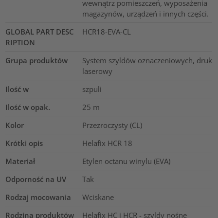
wewnątrz pomieszczeń, wyposażenia
magazynów, urządzeń i innych części.
GLOBAL PART DESC
HCR18-EVA-CL
RIPTION
Grupa produktów
System szyldów oznaczeniowych, druk
laserowy
Ilość w
szpuli
Ilość w opak.
25
m
Kolor
Przezroczysty (CL)
Krótki opis
Helafix HCR 18
Materiał
Etylen octanu winylu (EVA)
Odporność na UV
Tak
Rodzaj mocowania
Wciskane
Rodzina produktów
Helafix HC i HCR - szyldy nośne