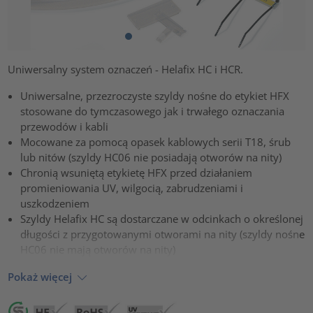
Uniwersalny system oznaczeń - Helafix HC i HCR.
Uniwersalne, przezroczyste szyldy nośne do etykiet HFX
stosowane do tymczasowego jak i trwałego oznaczania
przewodów i kabli
Mocowane za pomocą opasek kablowych serii T18, śrub
lub nitów (szyldy HC06 nie posiadają otworów na nity)
Chronią wsuniętą etykietę HFX przed działaniem
promieniowania UV, wilgocią, zabrudzeniami i
uszkodzeniem
Szyldy Helafix HC są dostarczane w odcinkach o określonej
długości z przygotowanymi otworami na nity (szyldy nośne
HC06 nie mają otworów na nity)
Pokaż więcej