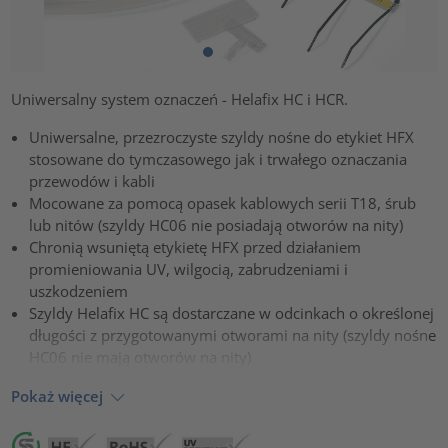
Uniwersalny system oznaczeń - Helafix HC i HCR.
Uniwersalne, przezroczyste szyldy nośne do etykiet HFX
stosowane do tymczasowego jak i trwałego oznaczania
przewodów i kabli
Mocowane za pomocą opasek kablowych serii T18, śrub
lub nitów (szyldy HC06 nie posiadają otworów na nity)
Chronią wsuniętą etykietę HFX przed działaniem
promieniowania UV, wilgocią, zabrudzeniami i
uszkodzeniem
Szyldy Helafix HC są dostarczane w odcinkach o określonej
długości z przygotowanymi otworami na nity (szyldy nośne
HC06 nie mają otworów na nity)
Pokaż więcej