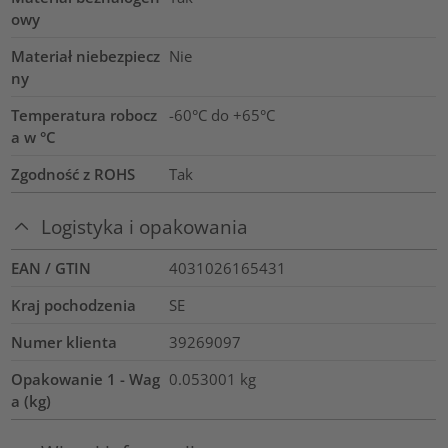
owy
Materiał niebezpiecz
Nie
ny
Temperatura robocz
-60°C do +65°C
a w °C
Zgodność z ROHS
Tak
Logistyka i opakowania
EAN / GTIN
4031026165431
Kraj pochodzenia
SE
Numer klienta
39269097
Opakowanie 1 - Wag
0.053001
kg
a (kg)