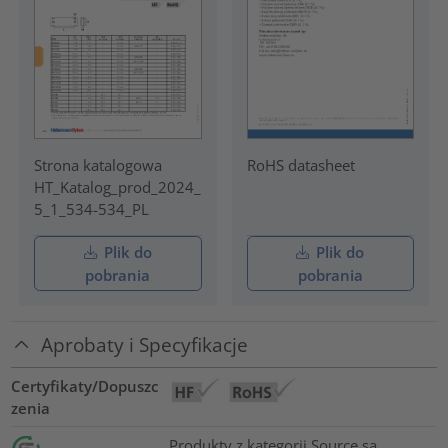
Strona katalogowa
RoHS datasheet
HT_Katalog_prod_2024_
5_1_534-534_PL
Plik do
Plik do
pobrania
pobrania
Aprobaty i Specyfikacje
Certyfikaty/Dopuszc
zenia
Produkty z kategorii Source są