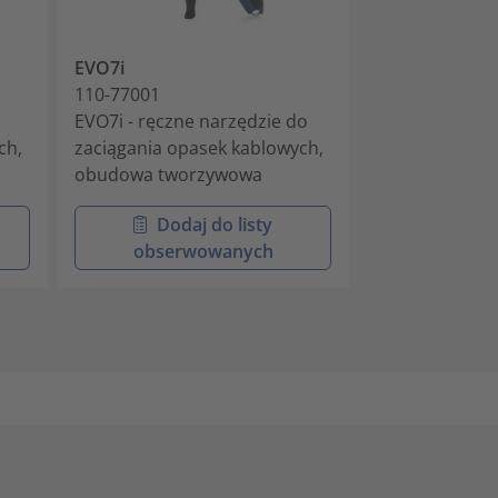
EVO7i
MK7P
110-77001
110-07100
EVO7i - ręczne narzędzie do
Pneumatyczne
ch,
zaciągania opasek kablowych,
montażowe w 
obudowa tworzywowa
tworzywa szt
Dodaj do listy
Doda
obserwowanych
obser