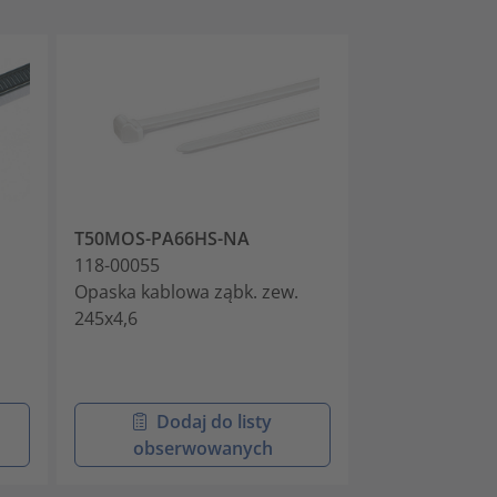
T50MOS-PA66HS-NA
T30ROS-PA66
118-00055
118-00064
Opaska kablowa ząbk. zew.
Opaska kablow
245x4,6
150x3,5
Dodaj do listy
Doda
obserwowanych
obser