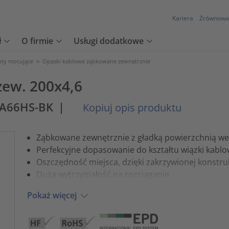
Kariera
Zrównowa
ł
O firmie
Usługi dodatkowe
nty mocujące
>
Opaski kablowe ząbkowane zewnętrznie
zew. 200x4,6
PA66HS-BK
|
Kopiuj opis produktu
Ząbkowane zewnętrznie z gładką powierzchnią w
Perfekcyjne dopasowanie do kształtu wiązki kablo
Oszczędność miejsca, dzięki zakrzywionej konstruk
Duża wytrzymałość na rozciąganie
Pokaż więcej