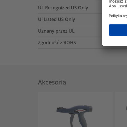
UL Recognized US Only
Ul Listed US Only
Uznany przez UL
Zgodność z ROHS
Akcesoria