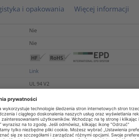
gistyka i opakowania
Więcej informacji
Nie
Nie
Link
UL 94 V2
Tak
Nie
-40°C do +105°C
Nie