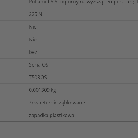
Poliamid 6.6 odporny na wyższą temperaturę 
225
N
Nie
Nie
bez
Seria OS
T50ROS
0.001309
kg
Zewnętrznie ząbkowane
zapadka plastikowa