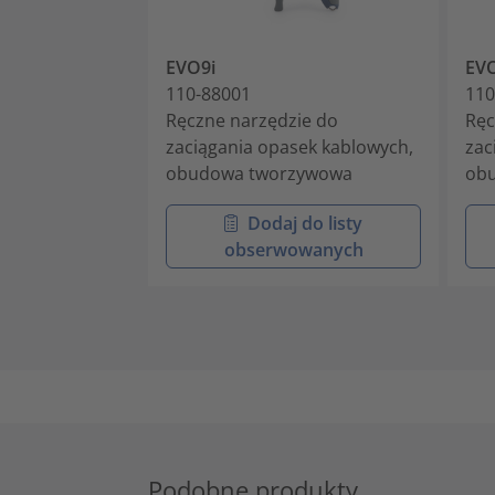
EVO9i
EV
110-88001
110
Ręczne narzędzie do
Ręc
zaciągania opasek kablowych,
zac
obudowa tworzywowa
ob
Dodaj do listy
obserwowanych
Podobne produkty