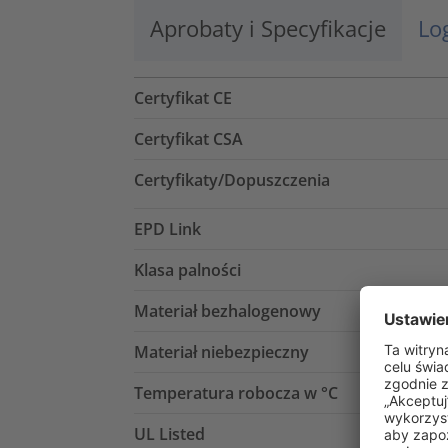
Aprobaty i Specyfikacje
Lo
Certyfikat CE
Certyfikat CSA
Certyfikaty/Dopuszczenia
EPD Link
Klasa palności
Materiał bezhalogenowy
Materiał niebezpieczny
Temperatura robocza w °C
UL Listed