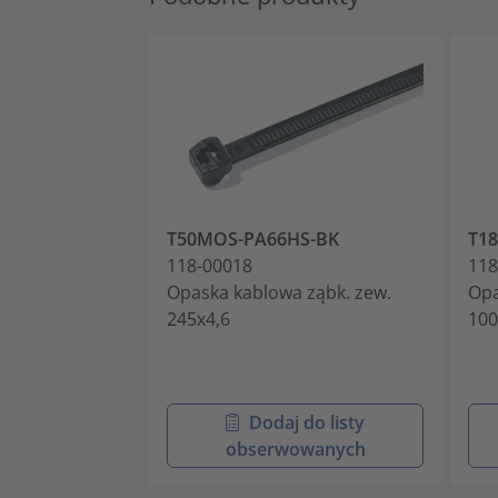
T50MOS-PA66HS-BK
T1
118-00018
118
Opaska kablowa ząbk. zew.
Opa
245x4,6
100
Dodaj do listy
obserwowanych