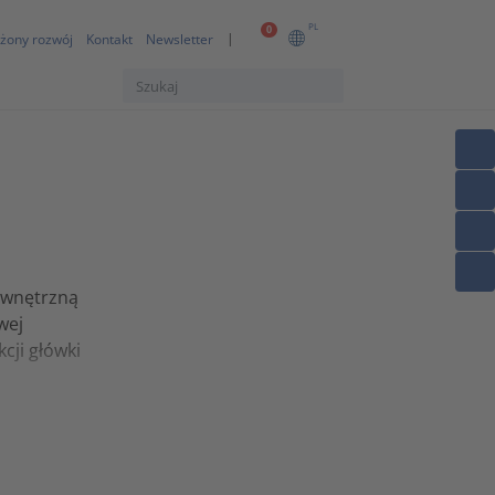
PL
0
żony rozwój
Kontakt
Newsletter
ewnętrzną
wej
cji główki