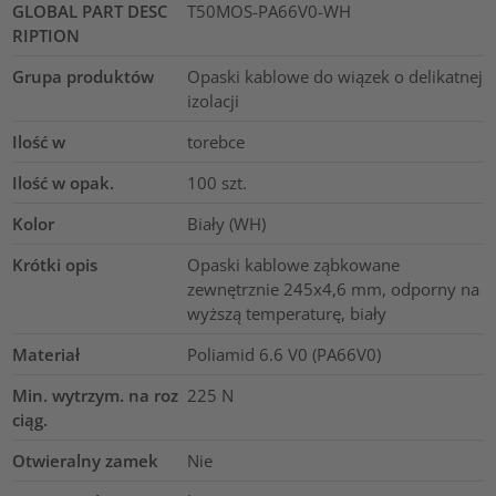
GLOBAL PART DESC
T50MOS-PA66V0-WH
RIPTION
Grupa produktów
Opaski kablowe do wiązek o delikatnej
izolacji
Ilość w
torebce
Ilość w opak.
100
szt.
Kolor
Biały (WH)
Krótki opis
Opaski kablowe ząbkowane
zewnętrznie 245x4,6 mm, odporny na
wyższą temperaturę, biały
Materiał
Poliamid 6.6 V0 (PA66V0)
Min. wytrzym. na roz
225
N
ciąg.
Otwieralny zamek
Nie