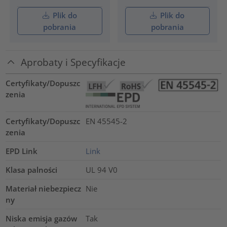
Plik do
Plik do
pobrania
pobrania
Aprobaty i Specyfikacje
Certyfikaty/Dopuszc
zenia
Certyfikaty/Dopuszc
EN 45545-2
zenia
EPD Link
Link
Klasa palności
UL 94 V0
Materiał niebezpiecz
Nie
ny
Niska emisja gazów
Tak