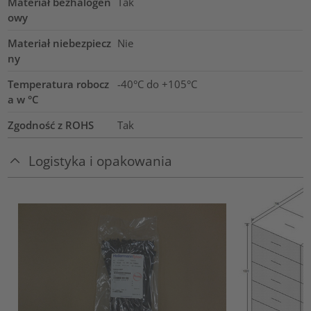
Materiał bezhalogen
Tak
owy
Materiał niebezpiecz
Nie
ny
Temperatura robocz
-40°C do +105°C
a w °C
Zgodność z ROHS
Tak
Logistyka i opakowania