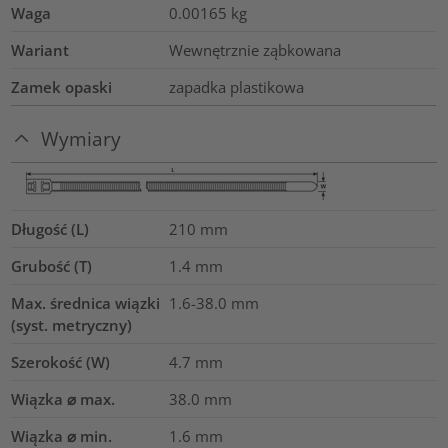
Waga
0.00165
kg
Wariant
Wewnętrznie ząbkowana
Zamek opaski
zapadka plastikowa
Wymiary
Długość (L)
210
mm
Grubość (T)
1.4
mm
Max. średnica wiązki
1.6-38.0
mm
(syst. metryczny)
Szerokość (W)
4.7
mm
Wiązka ⌀ max.
38.0
mm
Wiązka ⌀ min.
1.6
mm