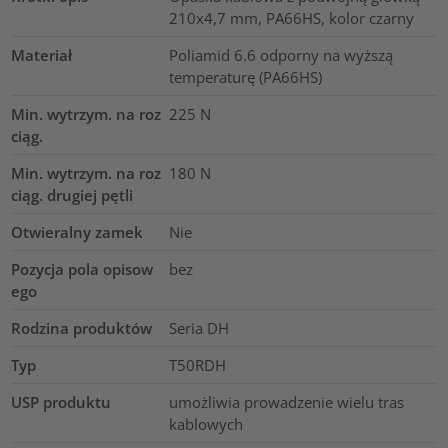
210x4,7 mm, PA66HS, kolor czarny
Materiał
Poliamid 6.6 odporny na wyższą
temperaturę (PA66HS)
Min. wytrzym. na roz
225
N
ciąg.
Min. wytrzym. na roz
180
N
ciąg. drugiej pętli
Otwieralny zamek
Nie
Pozycja pola opisow
bez
ego
Rodzina produktów
Seria DH
Typ
T50RDH
USP produktu
umożliwia prowadzenie wielu tras
kablowych