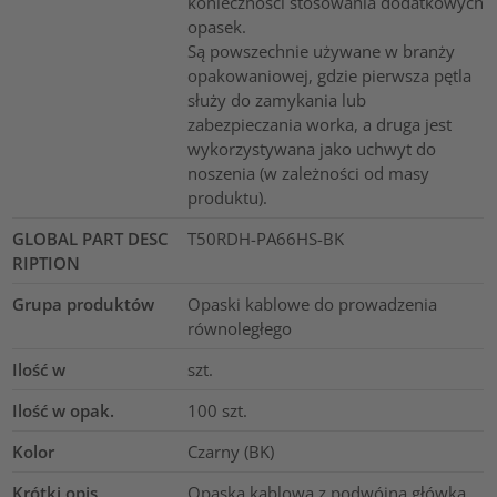
konieczności stosowania dodatkowych
opasek.
Są powszechnie używane w branży
opakowaniowej, gdzie pierwsza pętla
służy do zamykania lub
zabezpieczania worka, a druga jest
wykorzystywana jako uchwyt do
noszenia (w zależności od masy
produktu).
GLOBAL PART DESC
T50RDH-PA66HS-BK
RIPTION
Grupa produktów
Opaski kablowe do prowadzenia
równoległego
Ilość w
szt.
Ilość w opak.
100
szt.
Kolor
Czarny (BK)
Krótki opis
Opaska kablowa z podwójną główką