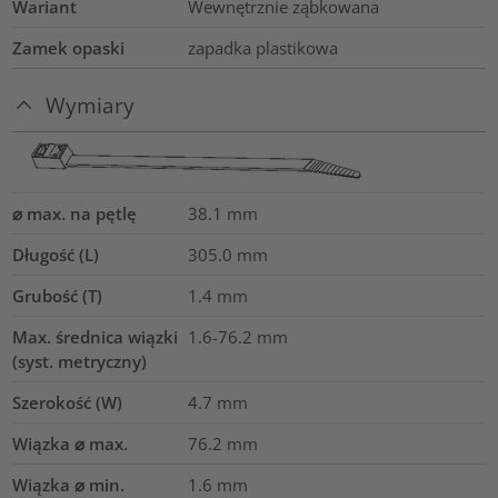
Wariant
Wewnętrznie ząbkowana
Zamek opaski
zapadka plastikowa
Wymiary
⌀ max. na pętlę
38.1
mm
Długość (L)
305.0
mm
Grubość (T)
1.4
mm
Max. średnica wiązki
1.6-76.2
mm
(syst. metryczny)
Szerokość (W)
4.7
mm
Wiązka ⌀ max.
76.2
mm
Wiązka ⌀ min.
1.6
mm