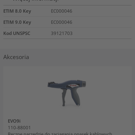
ETIM 8.0 Key
EC000046
ETIM 9.0 Key
EC000046
Kod UNSPSC
39121703
Akcesoria
EVO9i
110-88001
Ręczne narzędzie do zaciągania opasek kablowych,