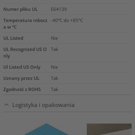
Numer pliku UL
E64139
Temperatura robocz
-40°C do +85°C
a w °C
UL Listed
Nie
UL Recognized US O
Tak
nly
Ul Listed US Only
Nie
Uznany przez UL
Tak
Zgodność z ROHS
Tak
Logistyka i opakowania