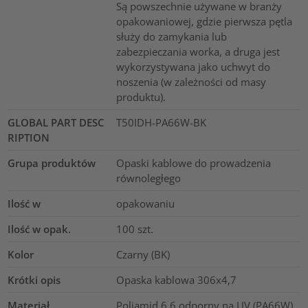
Są powszechnie używane w branży
opakowaniowej, gdzie pierwsza pętla
służy do zamykania lub
zabezpieczania worka, a druga jest
wykorzystywana jako uchwyt do
noszenia (w zależności od masy
produktu).
GLOBAL PART DESC
T50IDH-PA66W-BK
RIPTION
Grupa produktów
Opaski kablowe do prowadzenia
równoległego
Ilość w
opakowaniu
Ilość w opak.
100
szt.
Kolor
Czarny (BK)
Krótki opis
Opaska kablowa 306x4,7
Materiał
Poliamid 6.6 odporny na UV (PA66W)