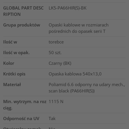
GLOBAL PART DESC
LK5-PA66HIR(S)-BK
RIPTION
Grupa produktów
Opaski kablowe w rozmiarach
pośrednich do opasek serii T
Ilość w
torebce
Ilość w opak.
50
szt.
Kolor
Czarny (BK)
Krótki opis
Opaska kablowa 540x13,0
Materiał
Poliamid 6.6 odporny na udary mech.,
scan black (PA66HIR(S))
Min. wytrzym. na roz
1115
N
ciąg.
Odporność na UV
Tak
Otwieralny zamek
Nie