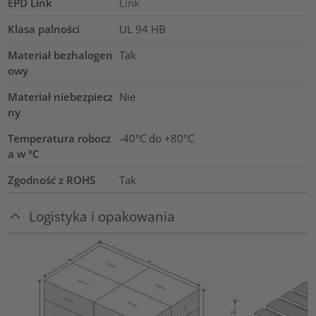
EPD Link
Link
Klasa palności
UL 94 HB
Materiał bezhalogen
Tak
owy
Materiał niebezpiecz
Nie
ny
Temperatura robocz
-40°C do +80°C
a w °C
Zgodność z ROHS
Tak
Logistyka i opakowania