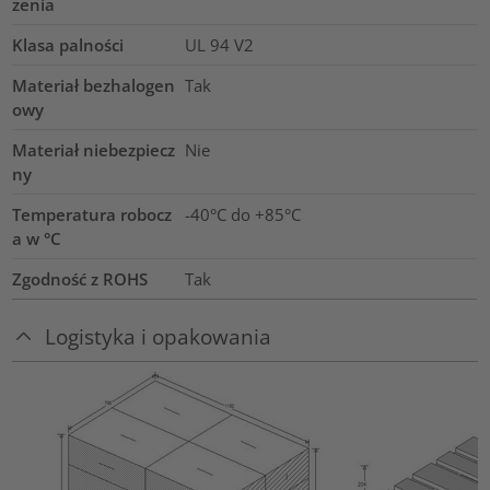
zenia
Klasa palności
UL 94 V2
Materiał bezhalogen
Tak
owy
Materiał niebezpiecz
Nie
ny
Temperatura robocz
-40°C do +85°C
a w °C
Zgodność z ROHS
Tak
Logistyka i opakowania