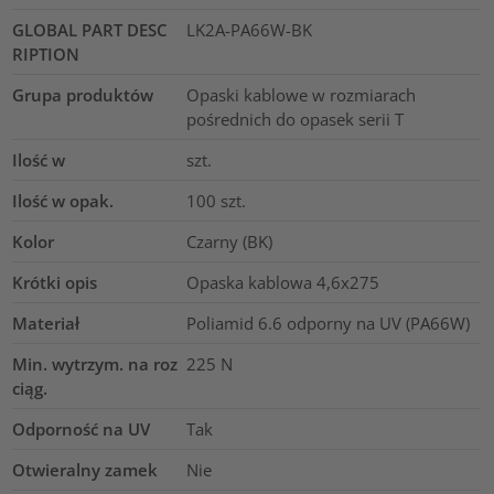
GLOBAL PART DESC
LK2A-PA66W-BK
RIPTION
Grupa produktów
Opaski kablowe w rozmiarach
pośrednich do opasek serii T
Ilość w
szt.
Ilość w opak.
100
szt.
Kolor
Czarny (BK)
Krótki opis
Opaska kablowa 4,6x275
Materiał
Poliamid 6.6 odporny na UV (PA66W)
Min. wytrzym. na roz
225
N
ciąg.
Odporność na UV
Tak
Otwieralny zamek
Nie