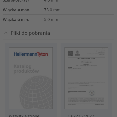
Szerokość (W)
4.6
mm
Wiązka ⌀ max.
73.0
mm
Wiązka ⌀ min.
5.0
mm
Pliki do pobrania
IEC 62275 (2022)
Wszystkie strone