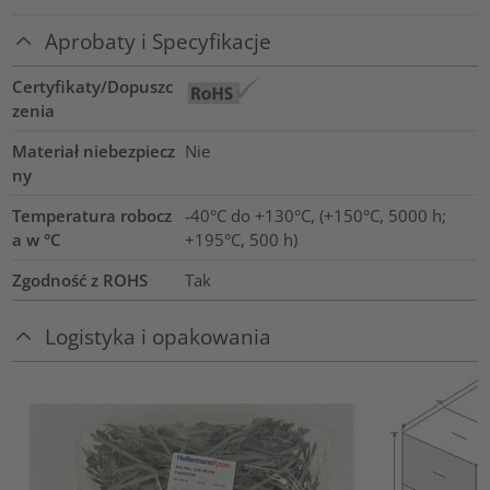
Aprobaty i Specyfikacje
Certyfikaty/Dopuszc
zenia
Materiał niebezpiecz
Nie
ny
Temperatura robocz
-40°C do +130°C, (+150°C, 5000 h;
a w °C
+195°C, 500 h)
Zgodność z ROHS
Tak
Logistyka i opakowania