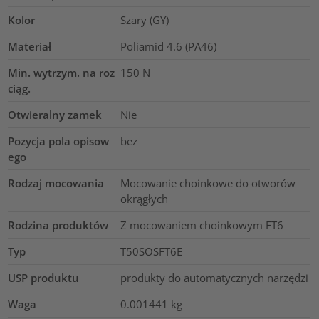
Kolor
Szary (GY)
Materiał
Poliamid 4.6 (PA46)
Min. wytrzym. na roz
150
N
ciąg.
Otwieralny zamek
Nie
Pozycja pola opisow
bez
ego
Rodzaj mocowania
Mocowanie choinkowe do otworów
okrągłych
Rodzina produktów
Z mocowaniem choinkowym FT6
Typ
T50SOSFT6E
USP produktu
produkty do automatycznych narzędzi
Waga
0.001441
kg