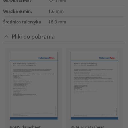
Wiązka ⌀ max.
32.0
mm
Wiązka ⌀ min.
1.6
mm
Średnica talerzyka
16.0
mm
Pliki do pobrania
RoHS datasheet
REACH datasheet