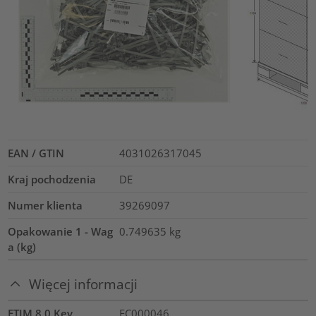
EAN / GTIN
4031026317045
Kraj pochodzenia
DE
Numer klienta
39269097
Opakowanie 1 - Wag
0.749635
kg
a (kg)
Więcej informacji
ETIM 8.0 Key
EC000046