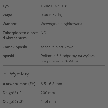
Typ
T50RSFT6.5D18
Waga
0.001952
kg
Wariant
Wewnętrznie ząbkowana
Zabezpieczenie prze
NO
d obracaniem
Zamek opaski
zapadka plastikowa
opaski
Poliamid 6.6 odporny na wyższą
temperaturę (PA66HS)
Wymiary
⌀ otworu moc. (FH)
6.5 - 6.8 mm
Długość (L)
200
mm
Długość (L2)
11.6
mm