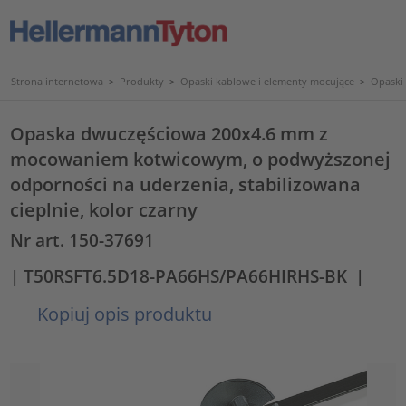
Strona internetowa
>
Produkty
>
Opaski kablowe i elementy mocujące
>
Opaski
Opaska dwuczęściowa 200x4.6 mm z
mocowaniem kotwicowym, o podwyższonej
odporności na uderzenia, stabilizowana
cieplnie, kolor czarny
Nr art. 150-37691
| T50RSFT6.5D18-PA66HS/PA66HIRHS-BK
|
Kopiuj opis produktu