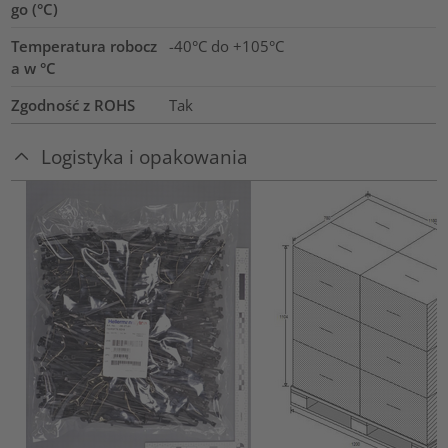
go (°C)
Temperatura robocz
-40°C do +105°C
a w °C
Zgodność z ROHS
Tak
Logistyka i opakowania