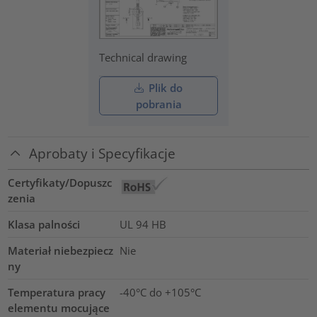
Technical drawing
Plik do
pobrania
Aprobaty i Specyfikacje
Certyfikaty/Dopuszc
zenia
Klasa palności
UL 94 HB
Materiał niebezpiecz
Nie
ny
Temperatura pracy
-40°C do +105°C
elementu mocujące